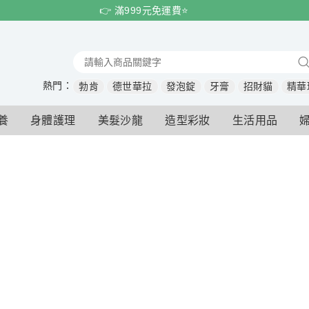
👉 滿999元免運費⭐️
熱門：
勃肯
德世華拉
發泡錠
牙膏
招財貓
精華
養
身體護理
美髮沙龍
造型彩妝
生活用品