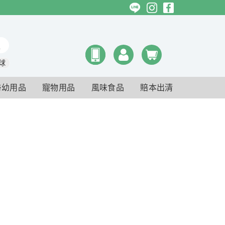
球
婦幼用品
寵物用品
風味食品
賠本出清