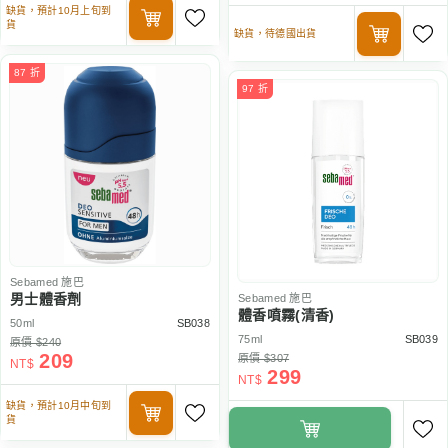
缺貨，預計10月上旬到
貨
缺貨，待德國出貨
87 折
97 折
Sebamed
施巴
男士體香劑
Sebamed
施巴
體香噴霧(清香)
50ml
SB038
75ml
SB039
原價 $240
209
原價 $307
NT$
299
NT$
缺貨，預計10月中旬到
貨