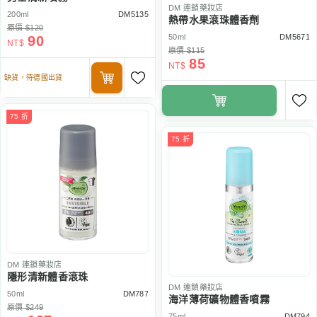
DM
連鎖藥妝店
200ml
DM5135
熱帶水果滾珠體香劑
原價 $120
50ml
DM5671
90
NT$
原價 $115
85
NT$
缺貨，待德國出貨
75 折
75 折
DM
連鎖藥妝店
隱形清新體香滾珠
DM
連鎖藥妝店
50ml
DM787
海洋薄荷礦物體香噴霧
原價 $249
75ml
DM794