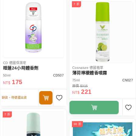
7 折
CD
德國保濕皂
睡蓮24小時體香劑
Cosnature
德國植萃
薄荷檸檬體香噴霧
50ml
CD507
75ml
CN027
175
NT$
原價 $315
221
NT$
缺貨，待德國出貨
7 折
36 折