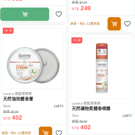
原價 $419
249
NT$
缺貨，約4–12週到貨
78 折
78 折
Lavera
德國萊唯德
天然強效體香膏
Lavera
德國萊唯德
50ml
LV875
天然礦物質體香噴霧
原價 $509
75m
LV877
402
NT$
原價 $509
402
NT$
缺貨，約4–12週到貨