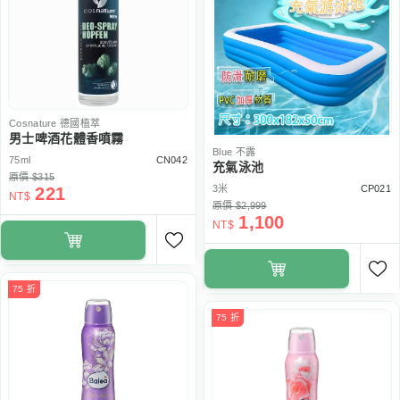
Cosnature
德國植萃
男士啤酒花體香噴霧
Blue
不露
75ml
CN042
充氣泳池
原價 $315
3米
CP021
221
NT$
原價 $2,999
1,100
NT$
75 折
75 折