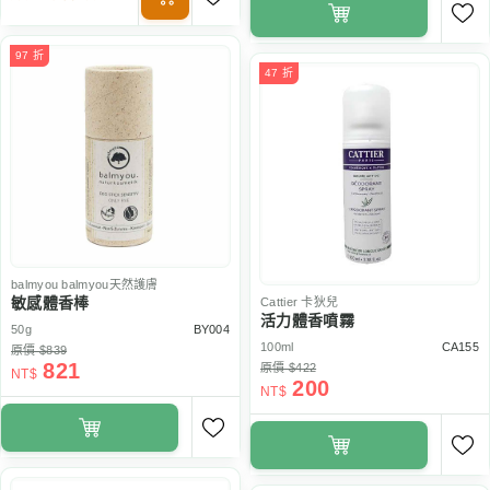
97 折
47 折
balmyou
balmyou天然護膚
敏感體香棒
Cattier
卡狄兒
活力體香噴霧
50g
BY004
100ml
CA155
原價 $839
821
原價 $422
NT$
200
NT$