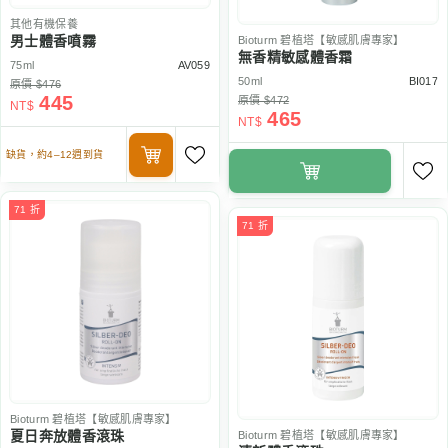
其他有機保養
男士體香噴霧
Bioturm
碧植塔【敏感肌膚專家】
無香精敏感體香霜
75ml
AV059
50ml
BI017
原價 $476
445
原價 $472
NT$
465
NT$
缺貨，約4–12週到貨
71 折
71 折
Bioturm
碧植塔【敏感肌膚專家】
夏日奔放體香滾珠
Bioturm
碧植塔【敏感肌膚專家】