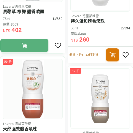
Lavera
德國萊唯德
馬鞭草-檸檬 體香噴霧
Lavera
德國萊唯德
75ml
LV382
持久溫和體香滾珠
原價 $509
50ml
LV394
402
NT$
原價 $399
260
NT$
缺貨，約4–12週到貨
59 折
59 折
Lavera
德國萊唯德
天然強效體香滾珠