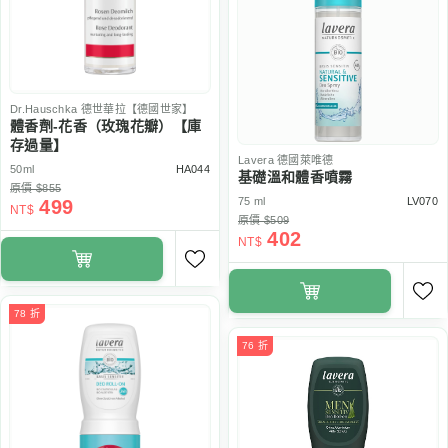
Dr.Hauschka
德世華拉【德國世家】
體香劑-花香（玫瑰花瓣）【庫
存過量】
Lavera
德國萊唯德
50ml
HA044
基礎溫和體香噴霧
原價 $855
75 ml
LV070
499
NT$
原價 $509
402
NT$
78 折
76 折