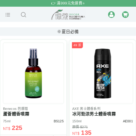
$
$
限時
特賣
👉 滿999元免運費⭐️
🌞夏日必備
49 折
Benecos
芭娜蔻
AXE
男士體香系列
蘆薈體香噴霧
冰河勁涼男士體香噴霧
75ml
BS125
150ml
AE001
225
原價 $271
NT$
135
NT$