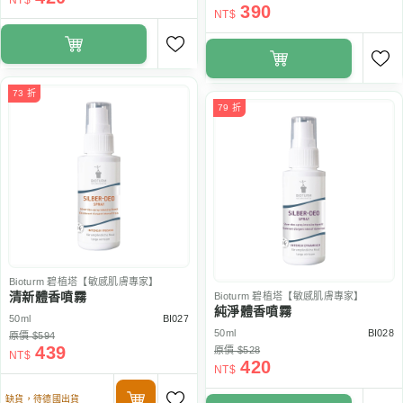
NT$
390
NT$
73 折
79 折
Bioturm
碧植塔【敏感肌膚專家】
清新體香噴霧
Bioturm
碧植塔【敏感肌膚專家】
純淨體香噴霧
50ml
BI027
50ml
BI028
原價 $594
439
原價 $528
NT$
420
NT$
缺貨，待德國出貨