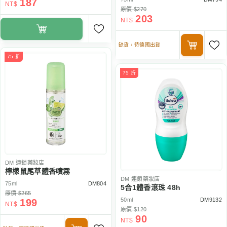
187
NT$
原價 $270
203
NT$
缺貨，待德國出貨
75 折
75 折
DM
連鎖藥妝店
檸檬鼠尾草體香噴霧
DM
連鎖藥妝店
75ml
DM804
5合1體香滾珠 48h
原價 $265
50ml
DM9132
199
NT$
原價 $120
90
NT$