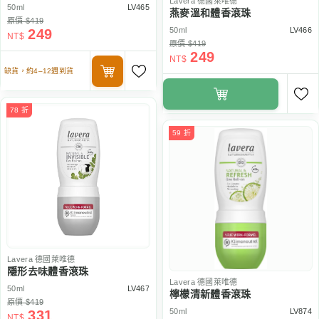
Lavera
德國萊唯德
50ml
LV465
燕麥溫和體香滾珠
原價 $419
50ml
LV466
249
NT$
原價 $419
249
NT$
缺貨，約4–12週到貨
78 折
59 折
Lavera
德國萊唯德
隱形去味體香滾珠
Lavera
德國萊唯德
50ml
LV467
檸檬清新體香滾珠
原價 $419
50ml
LV874
331
NT$