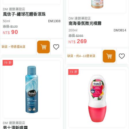
DM
連鎖藥妝店
風信子-繡球花體香滾珠
DM
連鎖藥妝店
50ml
DM1308
南海香氛微光噴霧
原價 $120
200ml
DM3814
90
NT$
原價 $355
269
NT$
缺貨，待德國出貨
缺貨，約4–12週到貨
75 折
73 折
DM
連鎖藥妝店
男士清新噴霧