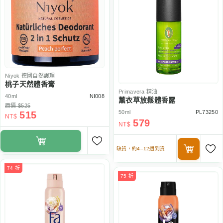
Niyok
德國自然護理
桃子天然體香膏
Primavera
精油
40ml
NI008
薰衣草放鬆體香露
原價 $525
50ml
PL73250
515
NT$
579
NT$
缺貨，約4–12週到貨
74 折
75 折