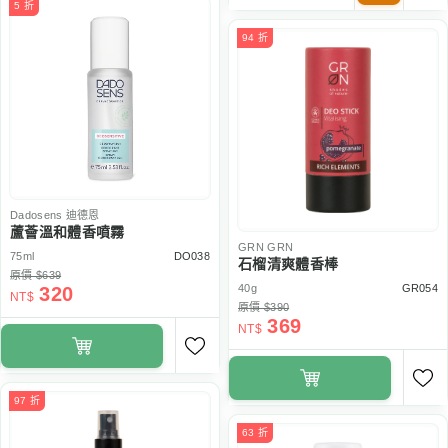
5 折
94 折
Dadosens
迪德恩
蘆薈溫和體香噴霧
GRN
GRN
75ml
DO038
石榴清爽體香棒
原價 $639
40g
GR054
320
NT$
原價 $390
369
NT$
97 折
63 折