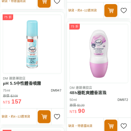
缺貨，待德國出貨
缺貨，約4–12週到貨
75 折
75 折
DM
連鎖藥妝店
pH 5.5中性體香噴霧
DM
連鎖藥妝店
75ml
DM947
48h極乾爽體香滾珠
原價 $209
50ml
DM972
157
NT$
原價 $120
90
NT$
缺貨，約4–12週到貨
缺貨，待德國出貨