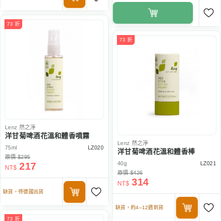
73 折
73 折
Lenz
然之淨
洋甘菊啤酒花溫和體香噴霧
Lenz
然之淨
75ml
LZ020
洋甘菊啤酒花溫和體香棒
原價 $295
40g
LZ021
217
NT$
原價 $426
314
NT$
缺貨，待德國出貨
缺貨，約4–12週到貨
73 折