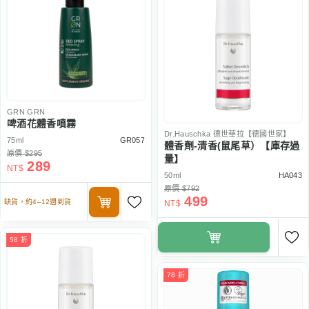
GRN
GRN
啤酒花體香噴霧
Dr.Hauschka
德世華拉【德國世家】
75ml
GR057
體香劑-清香(鼠尾草）【庫存過
原價 $295
量】
289
NT$
50ml
HA043
原價 $792
499
缺貨，約4–12週到貨
NT$
58 折
78 折