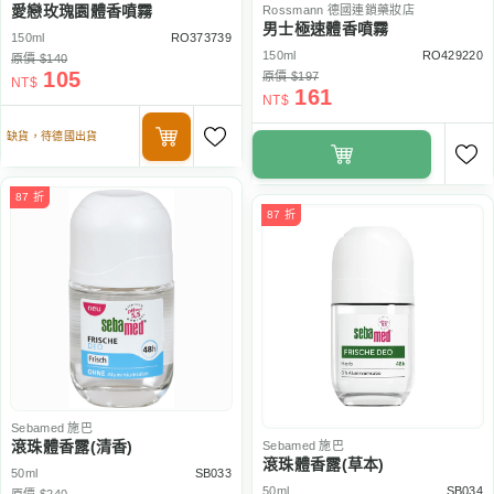
愛戀玫瑰園體香噴霧
Rossmann
德國連鎖藥妝店
男士極速體香噴霧
150ml
RO373739
150ml
RO429220
原價 $140
105
原價 $197
NT$
161
NT$
缺貨，待德國出貨
87 折
87 折
Sebamed
施巴
滾珠體香露(清香)
Sebamed
施巴
滾珠體香露(草本)
50ml
SB033
50ml
SB034