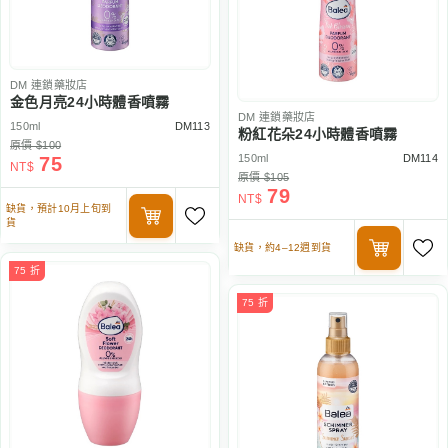
DM
連鎖藥妝店
金色月亮24小時體香噴霧
DM
連鎖藥妝店
150ml
DM113
粉紅花朵24小時體香噴霧
原價 $100
150ml
DM114
75
NT$
原價 $105
79
NT$
缺貨，預計10月上旬到
貨
缺貨，約4–12週到貨
75 折
75 折