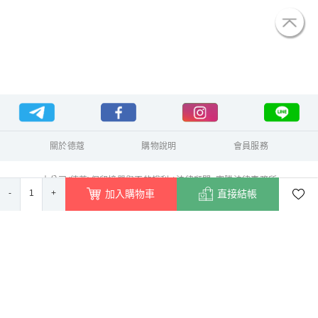
關於德蔻
購物說明
會員服務
本公司(德蔻)保留接單與否的權利 / 法律顧問: 憲騰法律事務所
-
1
+
德蔻天然有機產品有限公司 統一編號 70429630
加入購物車
直接結帳
本公司販賣商品為真品平行輸入，未擁有任何商標
所有 Logo 及文字均只是用來作為販售商品的產品說明
德蔻生活百貨商家資訊
本網站由德蔻天然有機產品有限公司營運（統一編號：70429630）。
地址：高雄市仁武區京吉二路161號
客服電話：
07-346-2618