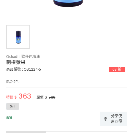
Oshadhi 歐莎迪精油
刺檜漿果
商品編號 : OS1224-5
68 折
商品特色 :
363
特價 $
原價 $
530
5ml
分享使
現貨
用心得