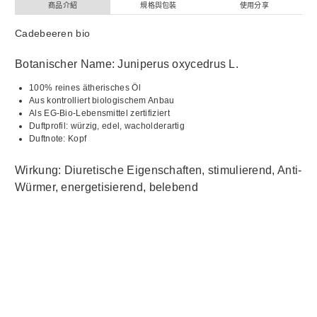
商品介紹
規格與包裝
使用分享
Cadebeeren bio
Botanischer Name: Juniperus oxycedrus L.
100% reines ätherisches Öl
Aus kontrolliert biologischem Anbau
Als EG-Bio-Lebensmittel zertifiziert
Duftprofil: würzig, edel, wacholderartig
Duftnote: Kopf
Wirkung: Diuretische Eigenschaften, stimulierend, Anti-
Würmer, energetisierend, belebend