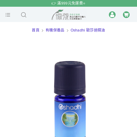
$
$
限時
特賣
👉 滿999元免運費⭐️
首頁
有機保養品
Oshadhi 歐莎迪精油