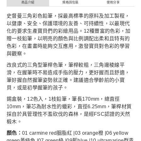
商品介紹
規格與包裝
使用分享
史督曼三角彩色鉛筆，採最高標準的原料及加工製程，
以健康、安全、保護環境的友善、可持續性，以最現代
化的要求生產寶貝們的彩繪用品。12種豐富的色彩，加
贈一枝鉛筆，以明亮的顏色與比例調配出柔和且特有的
色彩，在畫畫時能夠交互應用，激發寶貝對色彩的學習
與觀察。
改良式的三角型筆桿色筆，筆桿較粗，三角邊稜線平
滑，在握筆時不易造成手指的壓力，更好握而且舒適，
筆好握自然握筆姿勢就正確。建議適合學齡前的小寶
貝，或是初學握筆的孩子。
錫盒裝，12色入，1枝鉛筆，筆長170mm，總直徑
10mm，筆芯為耐水性的蠟彩，直徑6.25mm，筆桿材質
採自於具管理性不濫砍伐的森林，是經FSC認證的天然
椴木。
顏色：
01 carmine red胭脂紅 |03 orange橙 |06 yellow
green黃綠色 |07 green綠 |09藍blue |10 ultramarine群青