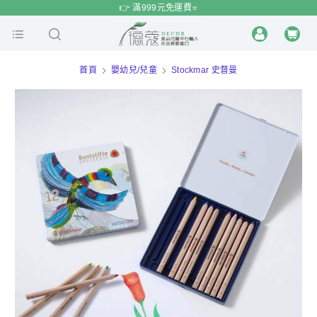
$
$
限時
特賣
👉 滿999元免運費⭐️
首頁
嬰幼兒/兒童
Stockmar 史督曼