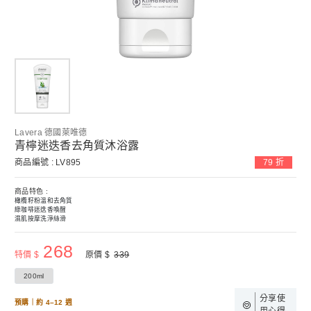
Lavera 德國萊唯德
青檸迷迭香去角質沐浴露
商品編號 : LV895
79 折
商品特色 :
橄欖籽粉溫和去角質

綠咖啡迷迭香喚醒

濕肌按摩洗淨絲滑
268
特價 $
原價 $
339
200ml
分享使
預購｜約 4–12 週