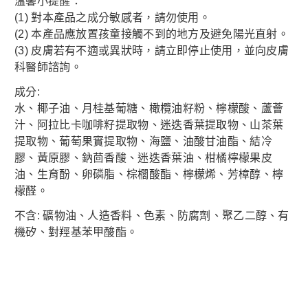
溫馨小提醒：
(1) 對本產品之成分敏感者，請勿使用。
(2) 本產品應放置孩童接觸不到的地方及避免陽光直射。
(3) 皮膚若有不適或異狀時，請立即停止使用，並向皮膚
科醫師諮詢。
成分:
水、椰子油、月桂基葡糖、橄欖油籽粉、檸檬酸、蘆薈
汁、阿拉比卡咖啡籽提取物、迷迭香葉提取物、山茶葉
提取物、葡萄果實提取物、海鹽、油酸甘油酯、結冷
膠、黃原膠、鈉茴香酸、迷迭香葉油、柑橘檸檬果皮
油、生育酚、卵磷脂、棕櫚酸酯、檸檬烯、芳樟醇、檸
檬醛。
不含: 礦物油、人造香料、色素、防腐劑、聚乙二醇、有
機矽、對羥基苯甲酸酯。