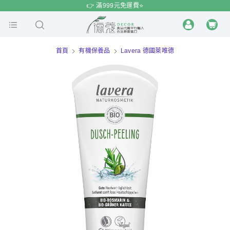
$
$
限時
特賣
👉 滿999元免運費⭐️
首頁
有機保養品
Lavera 德國萊唯德