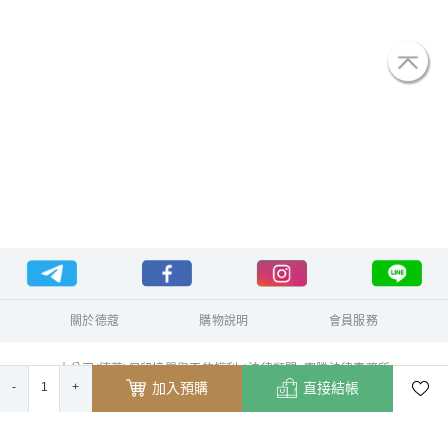
關於德蔻
購物說明
會員服務
本公司(德蔻)保留接單與否的權利 / 法律顧問: 憲騰法律事務所
-
1
+
德蔻天然有機產品有限公司 統一編號 70429630
加入預購
直接結帳
本公司販賣商品為真品平行輸入，未擁有任何商標
所有 Logo 及文字均只是用來作為販售商品的產品說明