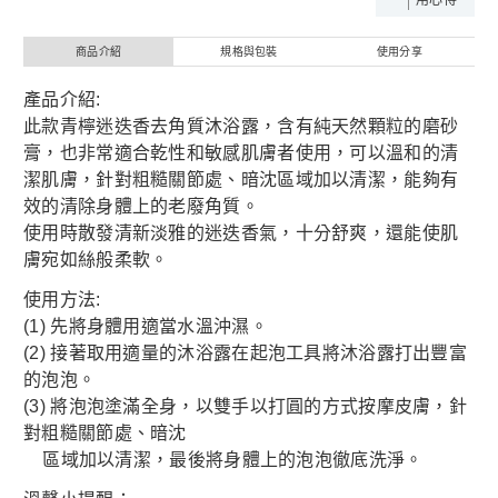
用心得
商品介紹
規格與包裝
使用分享
產品介紹:
此款青檸迷迭香去角質沐浴露，含有純天然顆粒的磨砂
膏，也非常適合乾性和敏感肌膚者使用，可以溫和的清
潔肌膚，針對粗糙關節處、暗沈區域加以清潔，能夠有
效的清除身體上的老廢角質。
使用時散發清新淡雅的迷迭香氣，十分舒爽，還能使肌
膚宛如絲般柔軟。
使用方法:
(1) 先將身體用適當水溫沖濕。
(2) 接著取用適量的沐浴露在起泡工具將沐浴露打出豐富
的泡泡。
(3) 將泡泡塗滿全身，以雙手以打圓的方式按摩皮膚，針
對粗糙關節處、暗沈
區域加以清潔，最後將身體上的泡泡徹底洗淨。