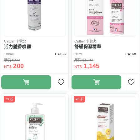
Cattier
卡狄兒
Cattier
卡狄兒
活力體香噴霧
舒緩保濕精華
100ml
CA155
30ml
CA168
原價 $422
原價 $1,212
200
1,145
NT$
NT$
73 折
98 折