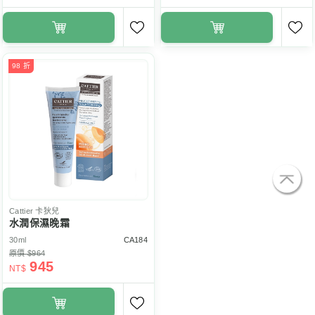
98 折
Cattier
卡狄兒
水潤保濕晚霜
30ml
CA184
原價 $964
945
NT$