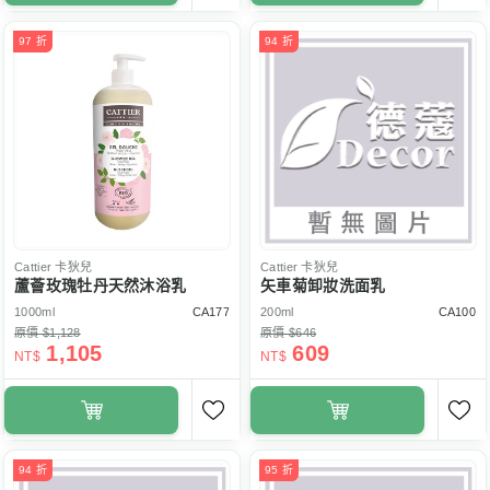
97 折
94 折
Cattier
卡狄兒
Cattier
卡狄兒
蘆薈玫瑰牡丹天然沐浴乳
矢車菊卸妝洗面乳
1000ml
CA177
200ml
CA100
原價 $1,128
原價 $646
1,105
609
NT$
NT$
94 折
95 折