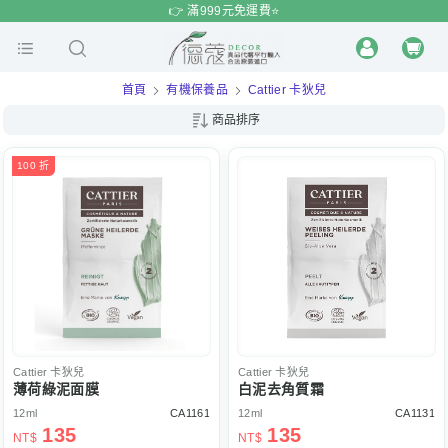
$
$
限時
特賣
👉 滿999元免運費⭐️
首頁
有機保養品
Cattier 卡狄兒
商品排序
100 折
Cattier
卡狄兒
Cattier
卡狄兒
薄荷綠泥面膜
白泥去角質霜
12ml
CA1161
12ml
CA1131
135
135
NT$
NT$