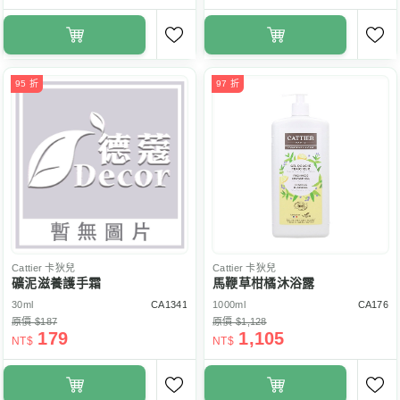
95 折
97 折
Cattier
卡狄兒
Cattier
卡狄兒
礦泥滋養護手霜
馬鞭草柑橘沐浴露
30ml
CA1341
1000ml
CA176
原價 $187
原價 $1,128
179
1,105
NT$
NT$