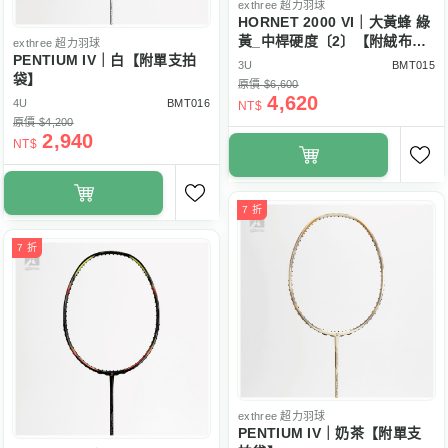
exthree
超力羽球
HORNET 2000 VI｜大黃蜂 綠
黃_中桿硬度〔2〕【附絨布拍
exthree
超力羽球
PENTIUM IV｜白【附單支拍
袋】
3U
BMT015
袋】
原價 $6,600
4,620
4U
BMT016
NT$
原價 $4,200
2,940
NT$
7 折
7 折
exthree
超力羽球
PENTIUM IV｜奶茶【附單支