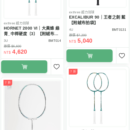
exthree
超力羽球
EXCALIBUR 90｜王者之劍 藍
【附絨布拍袋】
exthree
超力羽球
HORNET 2000 VI｜大黃蜂 綠
4U
BMT0131
青_中桿硬度〔3〕【附絨布拍
原價 $7,200
袋】
5,040
3U
BMT014
NT$
原價 $6,600
4,620
NT$
7 折
7 折