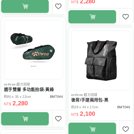
2,280
NT$
exthree
超力羽球
選手雙層 多功能拍袋-黃綠
exthree
超力羽球
約80 x 35 x 22cm
BMT044
後背/手提兩用包-黑
2,280
NT$
約28 x 43 x 17cm
BMT046
2,100
NT$