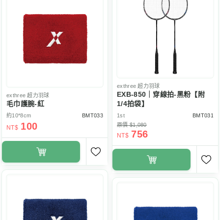
exthree
超力羽球
EXB-850｜穿線拍-黑粉【附
exthree
超力羽球
毛巾護腕-紅
1/4拍袋】
約10*8cm
BMT033
1st
BMT031
100
原價 $1,080
NT$
756
NT$