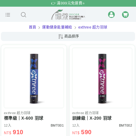
$
$
限時
特賣
👉 滿999元免運費⭐️
首頁
運動健身能量補給
exthree 超力羽球
商品排序
exthree
超力羽球
exthree
超力羽球
標準級｜X-600 羽球
訓練級｜X-200 羽球
12入
BMT001
12入
BMT002
910
590
NT$
NT$