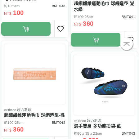
超細纖維運動毛巾 球網造型-湖
約10*8cm
BMT038
水綠
100
NT$
約100*25cm
BMT041
360
NT$
exthree
超力羽球
超細纖維運動毛巾 球網造型-橘
exthree
超力羽球
約100*25cm
BMT042
選手雙層 多功能拍袋-藍
360
NT$
約80 x 35 x 22cm
BMT043