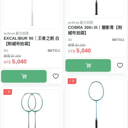
exthree
超力羽球
COBRA 300i III｜闇影青【附
絨布拍袋】
exthree
超力羽球
EXCALIBUR 90｜王者之劍 白
3U
BMT011
【附絨布拍袋】
原價 $7,200
5,040
3U
BMT012
NT$
原價 $7,200
5,040
NT$
7 折
7 折