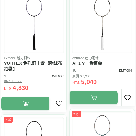
exthree
超力羽球
exthree
超力羽球
VORTEX 免孔釘｜紫【附絨布
AF1 V｜香檳金
拍袋】
3U
BMT008
3U
BMT007
原價 $7,200
5,040
原價 $6,900
NT$
4,830
NT$
7 折
7 折