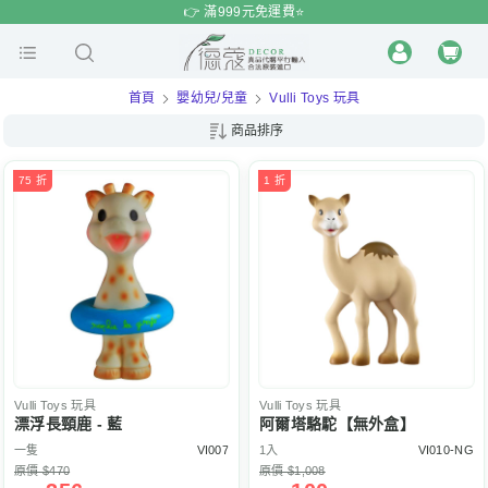
$
$
限時
特賣
👉 滿999元免運費⭐️
首頁
嬰幼兒/兒童
Vulli Toys 玩具
商品排序
75 折
1 折
Vulli Toys
玩具
Vulli Toys
玩具
漂浮長頸鹿 - 藍
阿爾塔駱駝【無外盒】
一隻
VI007
1入
VI010-NG
原價 $470
原價 $1,008