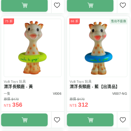
75 折
66 折
售出不退換
Vulli Toys
玩具
Vulli Toys
玩具
漂浮長頸鹿 - 黃
漂浮長頸鹿 - 藍【出清品】
一隻
VI006
VI007-NG
原價 $470
原價 $470
356
312
NT$
NT$