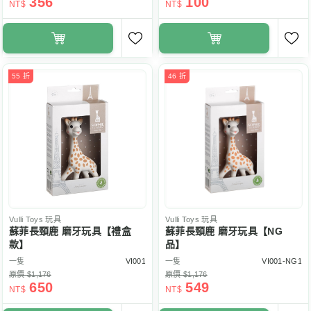
356
100
NT$
NT$
55 折
46 折
Vulli Toys
玩具
Vulli Toys
玩具
蘇菲長頸鹿 磨牙玩具【禮盒
蘇菲長頸鹿 磨牙玩具【NG
款】
品】
一隻
VI001
一隻
VI001-NG1
原價 $1,176
原價 $1,176
650
549
NT$
NT$