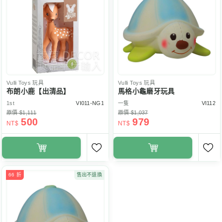
Vulli Toys
玩具
Vulli Toys
玩具
布朗小鹿【出清品】
馬格小龜磨牙玩具
1st
VI011-NG1
一隻
VI112
原價 $1,111
原價 $1,037
500
979
NT$
NT$
66 折
售出不退換