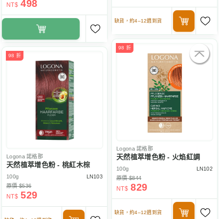
498
NT$
缺貨，約4–12週到貨
98 折
98 折
Logona
諾格那
天然植萃增色粉 - 火焰紅調
Logona
諾格那
天然植萃增色粉 - 桃紅木棕
100g
LN102
100g
LN103
原價 $844
829
原價 $536
NT$
529
NT$
缺貨，約4–12週到貨