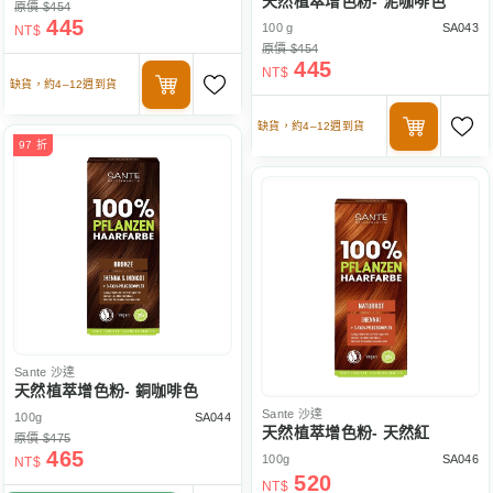
天然植萃增色粉- 泥咖啡色
原價 $454
445
100 g
SA043
NT$
原價 $454
445
NT$
缺貨，約4–12週到貨
缺貨，約4–12週到貨
97 折
Sante
沙達
天然植萃增色粉- 銅咖啡色
Sante
沙達
100g
SA044
天然植萃增色粉- 天然紅
原價 $475
465
100g
SA046
NT$
520
NT$