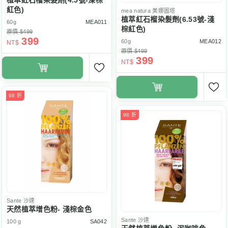
植萃紅石榴染髮劑(4.5號-深棕
紅色)
mea natura
美娜圖塔
植萃紅石榴染髮劑(6.53號-淺
60g
MEA011
棕紅色)
原價 $499
399
60g
MEA012
NT$
原價 $499
399
NT$
98 折
98 折
Sante
沙達
天然植萃增色粉- 淺棕金色
Sante
沙達
100 g
SA042