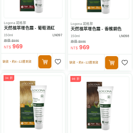
Logona
諾格那
Logona
諾格那
天然植萃增色霜 - 葡萄酒紅
天然植萃增色霜 - 香檳銅色
150ml
LN097
150ml
LN098
原價 $986
原價 $986
969
969
NT$
NT$
缺貨，約4–12週到貨
缺貨，約4–12週到貨
34 折
98 折