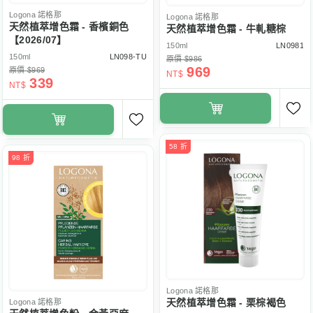
Logona
諾格那
Logona
諾格那
天然植萃增色霜 - 香檳銅色
天然植萃增色霜 - 牛軋糖棕
【2026/07】
150ml
LN0981
150ml
LN098-TU
原價 $986
969
原價 $969
NT$
339
NT$
58 折
98 折
Logona
諾格那
天然植萃增色霜 - 栗棕褐色
Logona
諾格那