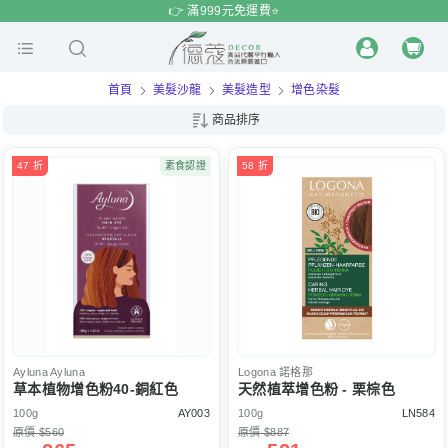
$
$
限時
特賣
👉 滿999元免運費⭐️
首頁
美髮沙龍
美髮造型
增色染髮
商品排序
47 折
素食認證
58 折
Ayluna
Ayluna
Logona
諾格那
草本植物增色粉40-銅紅色
天然植萃增色粉 - 栗棕色
100g
AY003
100g
LN584
原價 $560
原價 $887