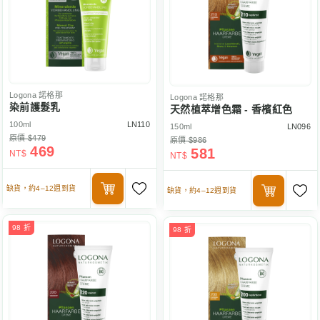
Logona
諾格那
Logona
諾格那
染前護髮乳
天然植萃增色霜 - 香檳紅色
100ml
LN110
150ml
LN096
原價 $479
原價 $986
469
581
NT$
NT$
缺貨，約4–12週到貨
缺貨，約4–12週到貨
98 折
98 折