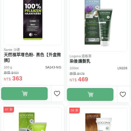
Sante
沙達
天然植萃增色粉- 黑色【外盒微
Logona
諾格那
損】
染後護髮乳
100 g
SA143-NG
100ml
LN109
原價 $454
原價 $479
363
469
NT$
NT$
97 折
58 折