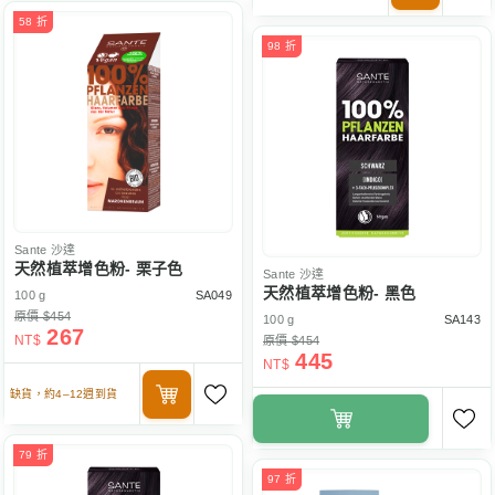
58 折
98 折
Sante
沙達
天然植萃增色粉- 栗子色
Sante
沙達
天然植萃增色粉- 黑色
100 g
SA049
原價 $454
100 g
SA143
267
NT$
原價 $454
445
NT$
缺貨，約4–12週到貨
79 折
97 折