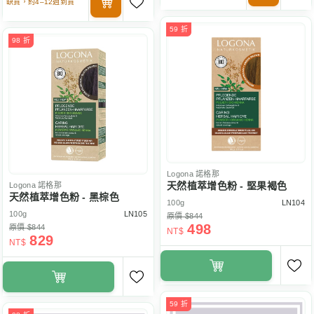
缺貨，約4–12週到貨
59 折
98 折
Logona
諾格那
天然植萃增色粉 - 堅果褐色
Logona
諾格那
天然植萃增色粉 - 黑棕色
100g
LN104
100g
LN105
原價 $844
498
原價 $844
NT$
829
NT$
59 折