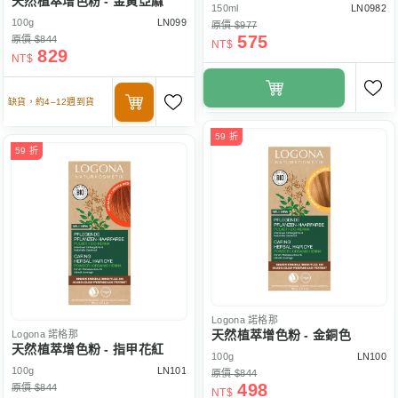
天然植萃增色粉 - 金黃亞麻
150ml
LN0982
100g
LN099
原價 $977
575
原價 $844
NT$
829
NT$
缺貨，約4–12週到貨
59 折
59 折
Logona
諾格那
天然植萃增色粉 - 金銅色
Logona
諾格那
天然植萃增色粉 - 指甲花紅
100g
LN100
100g
LN101
原價 $844
498
原價 $844
NT$