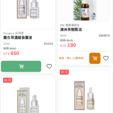
DM
連鎖藥妝店
澳洲茶樹精油
Durance
朵昂思
30ml
DM9878
薰衣草濃縮香薰液
原價 $345
12ml
DU210
190
NT$
原價 $660
650
NT$
缺貨，約4–12週到貨
98 折
98 折