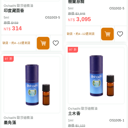
樹蘭原精
Oshadhi
歐莎迪精油
5ml
OS1002-5
印度藏茴香
原價 $3,848
5ml
OS1003-5
3,095
NT$
原價 $459
314
NT$
缺貨，約4–12週到貨
缺貨，約4–12週到貨
97 折
97 折
Oshadhi
歐莎迪精油
土木香
Oshadhi
歐莎迪精油
1ml
OS1005-1
墨角藻
原價 $1,122