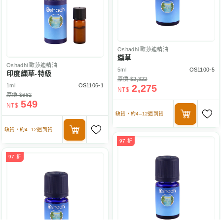
Oshadhi
歐莎迪精油
纈草
Oshadhi
歐莎迪精油
5ml
OS1100-5
印度纈草-特級
原價 $2,322
1ml
OS1106-1
2,275
NT$
原價 $682
549
NT$
缺貨，約4–12週到貨
缺貨，約4–12週到貨
97 折
97 折