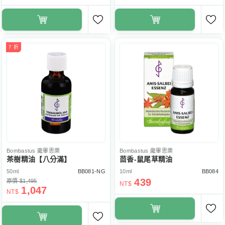
7 折
Bombastus
龐畢思樂
Bombastus
龐畢思樂
茶樹精油【八分滿】
茴香-鼠尾草精油
50ml
BB081-NG
10ml
BB084
439
原價 $1,495
NT$
1,047
NT$