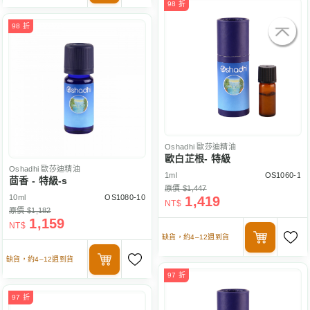
98 折
98 折
Oshadhi
歐莎迪精油
歐白芷根- 特級
Oshadhi
歐莎迪精油
1ml
OS1060-1
茴香 - 特級-s
原價 $1,447
10ml
OS1080-10
1,419
NT$
原價 $1,182
1,159
NT$
缺貨，約4–12週到貨
缺貨，約4–12週到貨
97 折
97 折