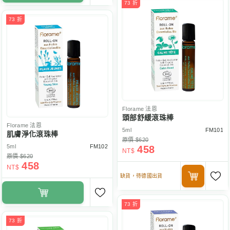
73 折
73 折
Florame
法恩
頭部舒緩滾珠棒
Florame
法恩
5ml
FM101
肌膚淨化滾珠棒
原價 $620
5ml
FM102
458
NT$
原價 $620
458
NT$
缺貨，待德國出貨
73 折
73 折