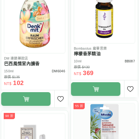
Bombastus
龐畢思樂
檸檬香茅精油
DM
連鎖藥妝店
10ml
BB087
巴西風情室內擴香
原價 $430
150ml
DM6046
369
NT$
原價 $135
102
NT$
55 折
98 折