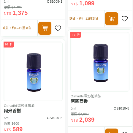
1ml
OS1008-1
1,099
NT$
原價 $1,404
1,375
NT$
缺貨，約4–12週到貨
缺貨，約4–12週到貨
97 折
98 折
Oshadhi
歐莎迪精油
阿密茴香
Oshadhi
歐莎迪精油
5ml
OS1010-5
阿米香樹
原價 $2,082
5ml
OS1020-5
2,039
NT$
原價 $600
589
NT$