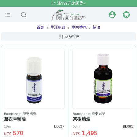
$
$
限時
特賣
👉 滿999元免運費⭐️
首頁
生活用品
室內香氛
精油
商品排序
Bombastus
龐畢思樂
Bombastus
龐畢思樂
薰衣草精油
茶樹精油
10ml
BB027
50ml
BB081
570
1,495
NT$
NT$