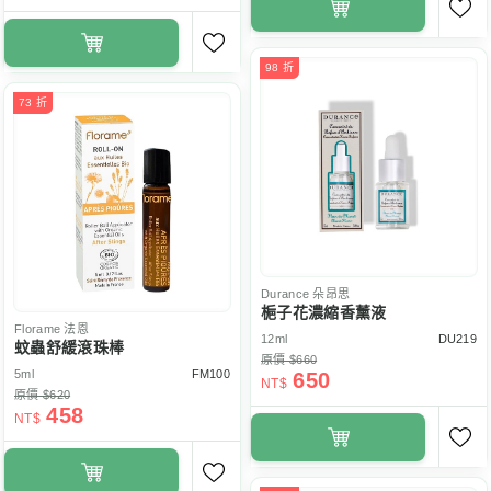
98 折
73 折
Durance
朵昂思
梔子花濃縮香薰液
Florame
法恩
12ml
DU219
蚊蟲舒緩滾珠棒
原價 $660
5ml
FM100
650
NT$
原價 $620
458
NT$