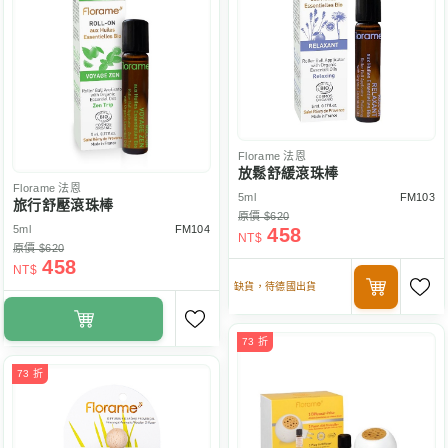
Florame
法恩
放鬆舒緩滾珠棒
Florame
法恩
5ml
FM103
旅行舒壓滾珠棒
原價 $620
5ml
FM104
458
NT$
原價 $620
458
NT$
缺貨，待德國出貨
73 折
73 折