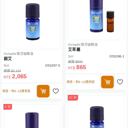
Oshadhi
歐莎迪精油
艾草屬
Oshadhi
歐莎迪精油
1ml
OS1096-1
銀艾
原價 $883
5ml
OS1097-5
865
NT$
原價 $2,110
2,065
NT$
缺貨，約4–12週到貨
缺貨，約4–12週到貨
97 折
8 折