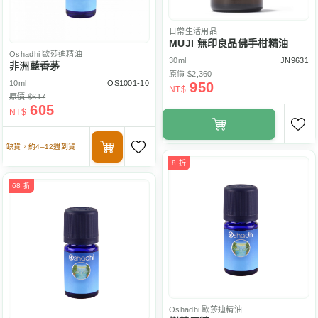
日常生活用品
MUJI 無印良品佛手柑精油
Oshadhi
歐莎迪精油
30ml
JN9631
非洲藍香茅
原價 $2,360
10ml
OS1001-10
950
NT$
原價 $617
605
NT$
缺貨，約4–12週到貨
8 折
68 折
Oshadhi
歐莎迪精油