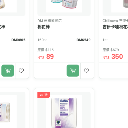
DM
連鎖藥妝店
Chiikawa
吉伊
花棒
棉花棒
吉伊卡哇棉花
DM0805
160st
DM6549
1st
原價 $115
原價 $679
89
350
NT$
NT$
75 折