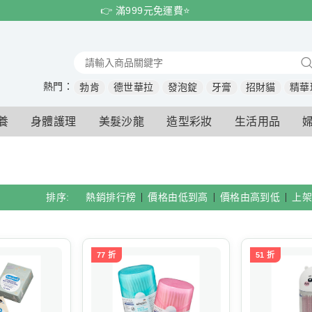
👉 滿999元免運費⭐️
熱門：
勃肯
德世華拉
發泡錠
牙膏
招財貓
精華
養
身體護理
美髮沙龍
造型彩妝
生活用品
排序:
熱銷排行榜
價格由低到高
價格由高到低
上架
77 折
51 折