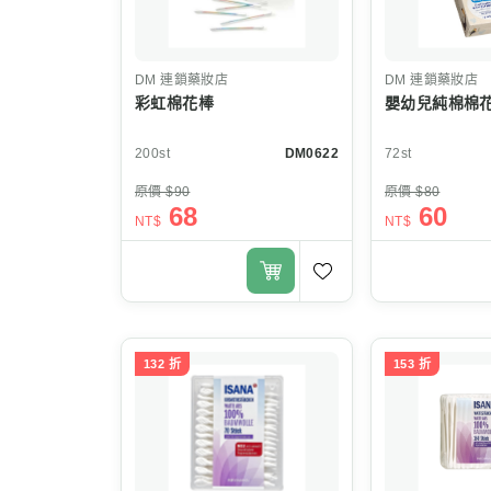
DM
連鎖藥妝店
DM
連鎖藥妝店
彩虹棉花棒
嬰幼兒純棉棉
200st
DM0622
72st
原價 $90
原價 $80
68
60
NT$
NT$
132 折
153 折