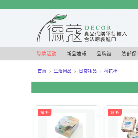
$
$
限時
特賣
發燒活動
新品速報
品牌館
臉部保
首頁
生活用品
日常耗品
棉花棒
75 折
75 折