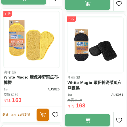
6 折
6 折
澳洲代購
White Magic 環保神奇菜瓜布-
澳洲代購
檸檬
White Magic 環保神奇菜瓜布-
深夜黑
1st
AUS026
原價 $269
1st
AUS031
163
原價 $269
NT$
163
NT$
缺貨，約4–12週到貨