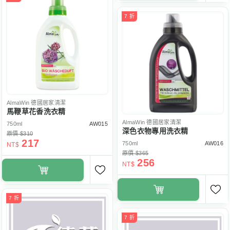
7 折
AlmaWin
德國居家清潔
馬鞭草花香洗衣精
AlmaWin
德國居家清潔
750ml
AW015
深色衣物專用洗衣精
原價 $310
217
750ml
AW016
NT$
原價 $365
256
NT$
7 折
7 折