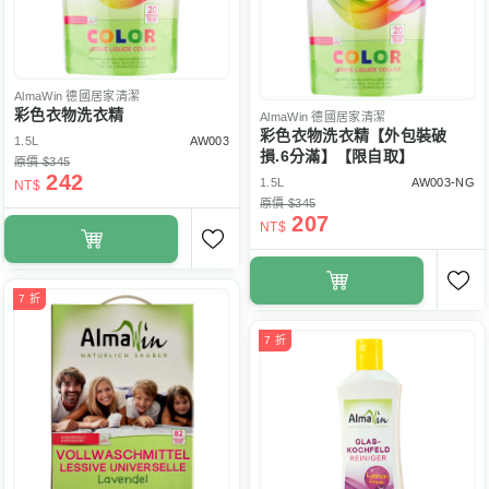
AlmaWin
德國居家清潔
彩色衣物洗衣精
AlmaWin
德國居家清潔
彩色衣物洗衣精【外包裝破
1.5L
AW003
損.6分滿】【限自取】
原價 $345
242
1.5L
AW003-NG
NT$
原價 $345
207
NT$
7 折
7 折