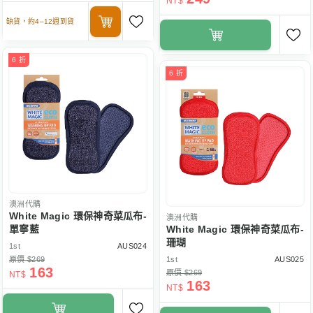
NT$
缺貨，約4–12週到貨
6 折
6 折
澳洲代購
White Magic 環保神奇菜瓜布-
澳洲代購
單寧藍
White Magic 環保神奇菜瓜布-
珊瑚
1st
AUS024
原價 $269
1st
AUS025
163
原價 $269
NT$
163
NT$