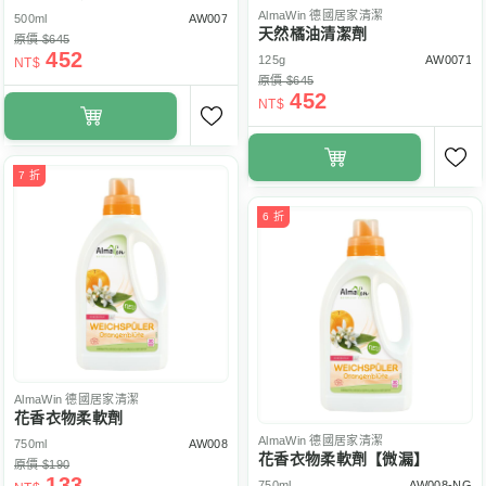
AlmaWin
德國居家清潔
500ml
AW007
天然橘油清潔劑
原價 $645
452
125g
AW0071
NT$
原價 $645
452
NT$
7 折
6 折
AlmaWin
德國居家清潔
花香衣物柔軟劑
AlmaWin
德國居家清潔
750ml
AW008
花香衣物柔軟劑【微漏】
原價 $190
133
750ml
AW008-NG