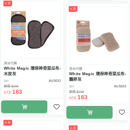
6 折
6 折
澳洲代購
White Magic 環保神奇菜瓜布-
澳洲代購
木炭灰
White Magic 環保神奇菜瓜布-
鵝卵灰
1st
AUS032
原價 $269
1st
AUS033
163
原價 $269
NT$
163
NT$
6 折
6 折