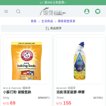
$
$
限時
特賣
👉 滿999元免運費⭐️
首頁
生活用品
環境家居清潔
商品排序
Arm & Hammer
鐵鎚牌
Astonish
英國潔
小蘇打粉 碳酸氫鈉
浴廁清潔凝膠-檸檬
500g
ARM0071
750ml
AST001
69
155
NT$
NT$