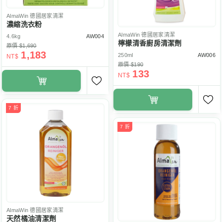
AlmaWin
德國居家清潔
濃縮洗衣粉
AlmaWin
德國居家清潔
4.6kg
AW004
檸檬清香廚房清潔劑
原價 $1,690
1,183
250ml
AW006
NT$
原價 $190
133
NT$
7 折
7 折
AlmaWin
德國居家清潔
天然橘油清潔劑