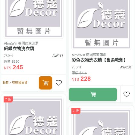
AlmaWin
德國居家清潔
細緻衣物洗衣精
AlmaWin
德國居家清潔
750ml
AW017
彩色衣物洗衣精【含柔軟劑】
原價 $350
245
750ml
AW018
NT$
原價 $325
228
NT$
缺貨，待德國出貨
7 折
7 折