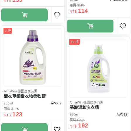
NT$
原價 $190
114
NT$
7 折
69 折
AlmaWin
德國居家清潔
薰衣草細緻衣物柔軟精
AlmaWin
德國居家清潔
750ml
AW009
基礎溫和洗衣精
原價 $175
123
750ml
AW012
NT$
原價 $275
192
NT$