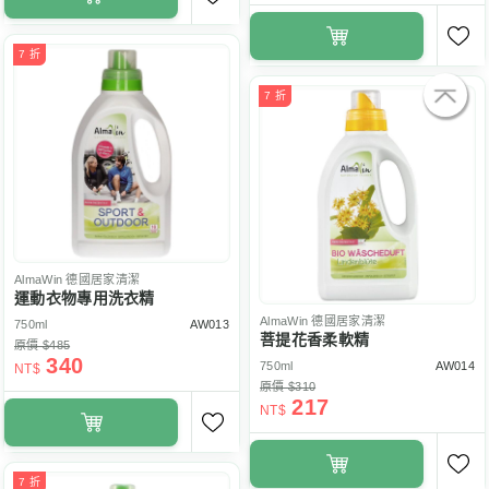
7 折
7 折
AlmaWin
德國居家清潔
運動衣物專用洗衣精
AlmaWin
德國居家清潔
750ml
AW013
菩提花香柔軟精
原價 $485
340
750ml
AW014
NT$
原價 $310
217
NT$
7 折