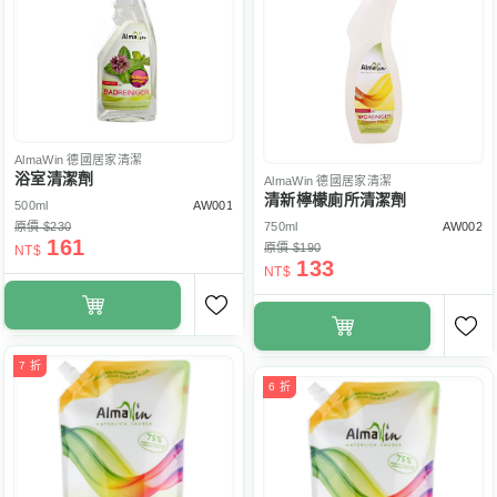
AlmaWin
德國居家清潔
浴室清潔劑
AlmaWin
德國居家清潔
清新檸檬廁所清潔劑
500ml
AW001
原價 $230
750ml
AW002
161
原價 $190
NT$
133
NT$
7 折
6 折