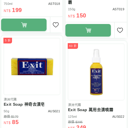
霸
750ml
AST018
199
150g
AST019
NT$
150
NT$
5 折
63 折
澳洲代購
Exit Soap 神奇去漬皂
澳洲代購
Exit Soap 萬用去漬噴霧
50g
AUS021
原價 $170
125ml
AUS022
85
原價 $395
NT$
249