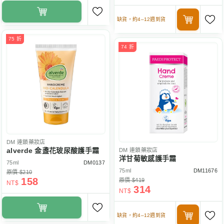
缺貨，約4–12週到貨
75 折
74 折
DM
連鎖藥妝店
alverde 金盞花玻尿酸護手霜
DM
連鎖藥妝店
洋甘菊敏感護手霜
75ml
DM0137
75ml
DM11676
原價 $210
158
原價 $419
NT$
314
NT$
缺貨，約4–12週到貨