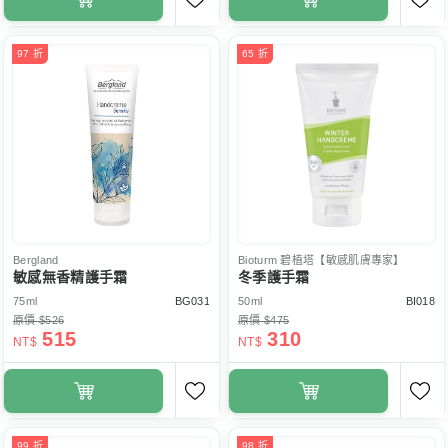
97 折
65 折
Bergland
Bioturm
碧植塔【敏感肌膚專家】
敏感無香精護手霜
冬季護手霜
75ml
BG031
50ml
BI018
原價 $526
原價 $475
515
310
NT$
NT$
99 折
98 折