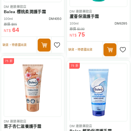
DM
連鎖藥妝店
Balea 櫻桃柔潤護手霜
DM
連鎖藥妝店
蘆薈保濕護手霜
100ml
DM4050
100ml
DM6395
原價 $85
64
原價 $100
NT$
75
NT$
缺貨，待德國出貨
缺貨，待德國出貨
75 折
75 折
DM
連鎖藥妝店
栗子杏仁滋養護手霜
DM
連鎖藥妝店