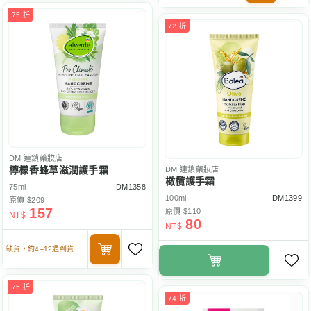
75 折
72 折
DM
連鎖藥妝店
檸檬香蜂草滋潤護手霜
DM
連鎖藥妝店
橄欖護手霜
75ml
DM1358
100ml
DM1399
原價 $209
157
原價 $110
NT$
80
NT$
缺貨，約4–12週到貨
75 折
74 折