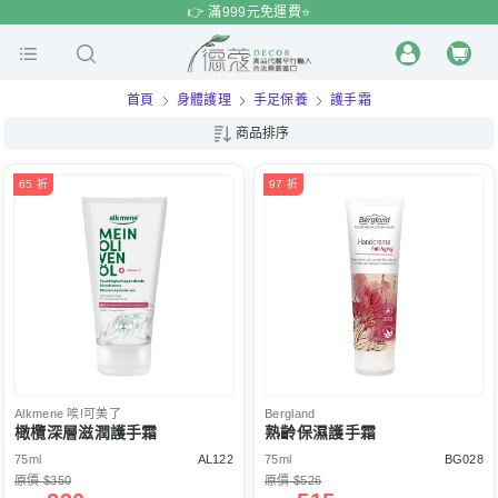
$
$
限時
特賣
👉 滿999元免運費⭐️
首頁
身體護理
手足保養
護手霜
商品排序
65 折
97 折
Alkmene
唉!可美了
Bergland
橄欖深層滋潤護手霜
熟齡保濕護手霜
75ml
AL122
75ml
BG028
原價 $350
原價 $526