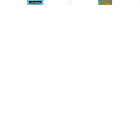
GRN
GRN
水藻海鹽溫和護手霜
GRN
GRN
金盞花滋養護手霜
75ml
GR030
75ml
GR031
原價 $233
229
原價 $233
NT$
229
NT$
缺貨，約4–12週到貨
98 折
66 折