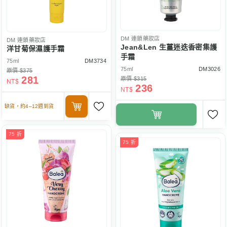
DM
連鎖藥妝店
DM
連鎖藥妝店
Jean&Len 生薑迷迭香密集護
洋甘菊保濕護手霜
手霜
75ml
DM3734
75ml
DM3026
原價 $375
281
原價 $315
NT$
236
NT$
缺貨，約4–12週到貨
75 折
75 折