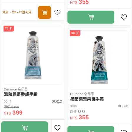
355
NT$
缺貨，約4–12週到貨
79 折
99 折
Durance
朵昂思
溫和棉麝香護手霜
Durance
朵昂思
黑醋栗漿果護手霜
30ml
DU012
30ml
DU060
原價 $499
399
原價 $358
NT$
355
NT$