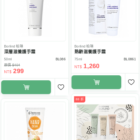
Borlind
柏琳
Borlind
柏琳
深層滋養護手霜
熟齡滋養護手霜
50ml
BL086
75ml
BL0861
1,260
原價 $404
NT$
299
NT$
88 折