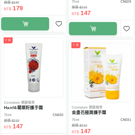
75ml
CN029
原價 $187
179
原價 $210
NT$
147
NT$
7 折
7 折
Cosnature
德國植萃
Hanf&罌粟籽護手霜
Cosnature
德國植萃
金盞花極潤護手霜
75ml
CN030
75ml
CN031
原價 $210
147
原價 $210
NT$
147
NT$