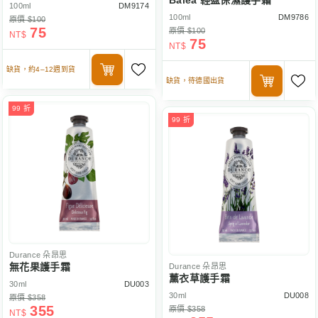
Balea 輕盈保濕護手霜
100ml
DM9174
100ml
DM9786
原價 $100
75
原價 $100
NT$
75
NT$
缺貨，約4–12週到貨
缺貨，待德國出貨
99 折
99 折
Durance
朵昂思
無花果護手霜
Durance
朵昂思
薰衣草護手霜
30ml
DU003
30ml
DU008
原價 $358
355
原價 $358
NT$