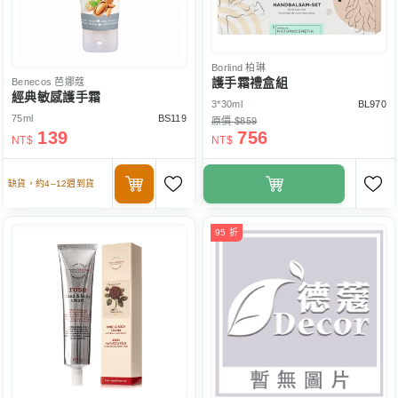
Borlind
柏琳
護手霜禮盒組
Benecos
芭娜蔻
經典敏感護手霜
3*30ml
BL970
75ml
BS119
原價 $859
139
756
NT$
NT$
缺貨，約4–12週到貨
95 折