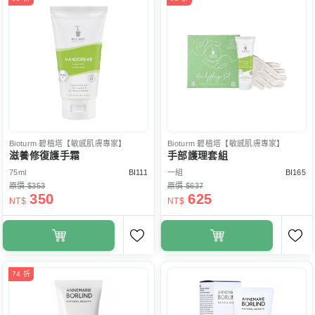
Bioturm
碧植塔【敏感肌膚專家】
Bioturm
碧植塔【敏感肌膚專家】
滋養修復護手霜
手部護理套組
75ml
BI111
一組
BI165
原價 $353
原價 $637
350
625
NT$
NT$
74 折