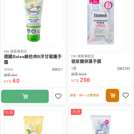
DM
連鎖藥妝店
德國Balea維他命B洋甘菊護手
DM
連鎖藥妝店
玻尿酸保濕手膜
霜
1雙
DM2745
100ml
DM217
原價 $355
原價 $80
266
60
NT$
NT$
缺貨，約4–12週到貨
75 折
75 折