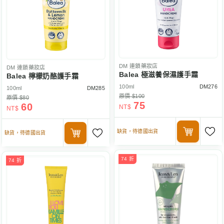
DM
連鎖藥妝店
DM
連鎖藥妝店
Balea 極滋養保濕護手霜
Balea 檸檬奶酪護手霜
100ml
DM276
100ml
DM285
原價 $100
原價 $80
75
60
NT$
NT$
缺貨，待德國出貨
缺貨，待德國出貨
74 折
74 折