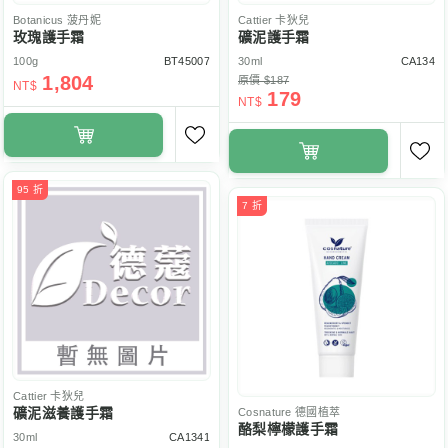
Botanicus
菠丹妮
Cattier
卡狄兒
玫瑰護手霜
礦泥護手霜
100g
BT45007
30ml
CA134
1,804
原價 $187
NT$
179
NT$
95 折
7 折
Cattier
卡狄兒
礦泥滋養護手霜
Cosnature
德國植萃
酪梨檸檬護手霜
30ml
CA1341