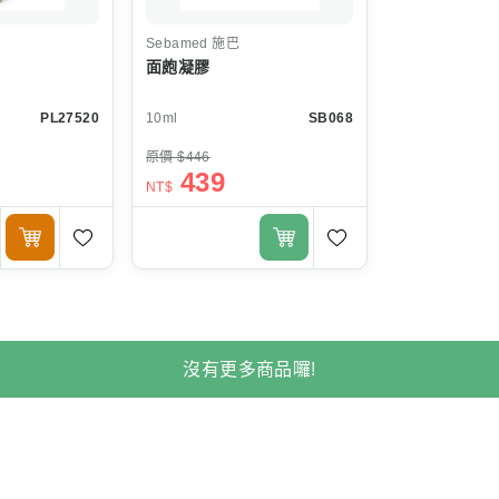
Sebamed
施巴
面皰凝膠
PL27520
10ml
SB068
原價 $446
439
NT$
沒有更多商品囉!