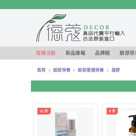
$
$
限時
特賣
發燒活動
新品速報
品牌館
臉部保
首頁
臉部保養
臉部基礎保養
凝膠
53 折
8 折