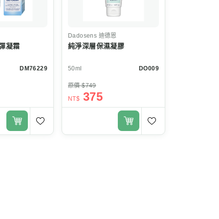
Dadosens
迪德恩
彈凝霜
純淨深層保濕凝膠
DM76229
50ml
DO009
原價 $749
375
NT$