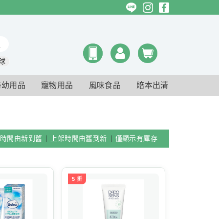
球
婦幼用品
寵物用品
風味食品
賠本出清
時間由新到舊
上架時間由舊到新
僅顯示有庫存
5 折