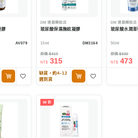
DM
連鎖藥妝店
DM
連鎖藥妝店
凝膠
玻尿酸保濕撫紋凝膠
玻尿酸水潤澎
AV079
15ml
DM3164
50ml
原價 $419
原價 $630
315
473
NT$
NT$
缺貨，約4–12
週到貨
98 折