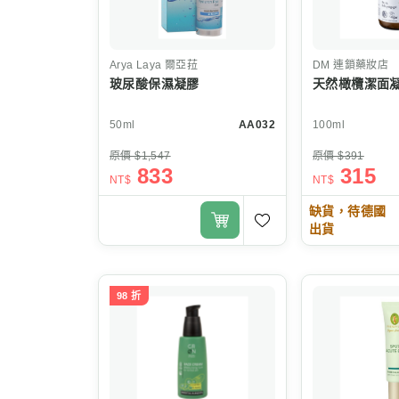
Arya Laya
爾亞菈
DM
連鎖藥妝店
玻尿酸保濕凝膠
天然橄欖潔面
50ml
AA032
100ml
原價 $1,547
原價 $391
833
315
NT$
NT$
缺貨，待德國
出貨
98 折