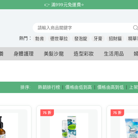
👉 滿999元免運費⭐️
熱門：
勃肯
德世華拉
發泡錠
牙膏
招財貓
精華
養
身體護理
美髮沙龍
造型彩妝
生活用品
排序:
熱銷排行榜
價格由低到高
價格由高到低
上架
75 折
75 折