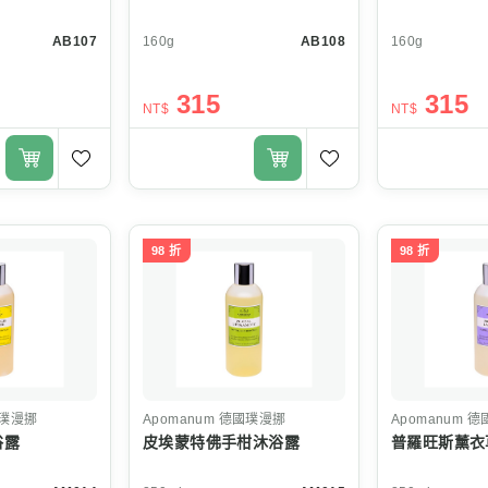
AB107
160g
AB108
160g
315
315
NT$
NT$
98 折
98 折
璞漫挪
Apomanum
德國璞漫挪
Apomanum
德
浴露
皮埃蒙特佛手柑沐浴露
普羅旺斯薰衣