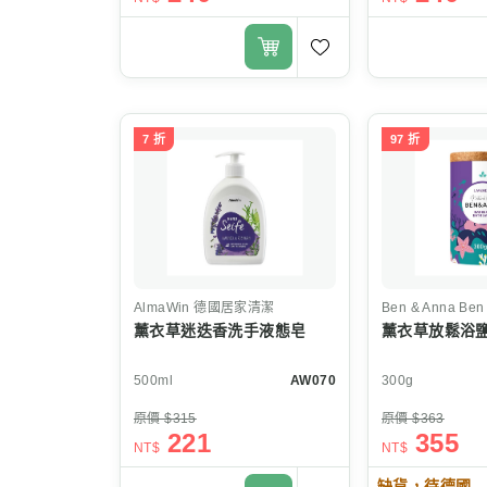
7 折
97 折
AlmaWin
德國居家清潔
Ben & Anna
Ben 
薰衣草迷迭香洗手液態皂
薰衣草放鬆浴
500ml
AW070
300g
原價 $315
原價 $363
221
355
NT$
NT$
缺貨，待德國