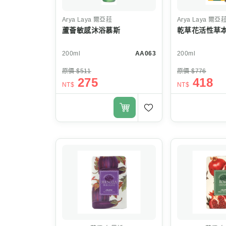
Arya Laya
爾亞菈
Arya Laya
爾亞
蘆薈敏感沐浴慕斯
乾草花活性草
200ml
AA063
200ml
原價 $511
原價 $776
275
418
NT$
NT$