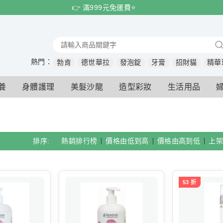
👉 滿999元免運費⭐️
熱門：
勃肯
德世華拉
發泡錠
牙膏
招財貓
精華
養
身體護理
美髮沙龍
造型彩妝
生活用品
排序:
熱銷排行榜
價格由低到高
價格由高到低
上架
53 折