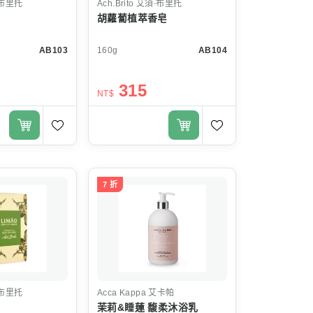
布里托
Ach.Brito
艾須‧布里托
胡蘿蔔植萃香皂
AB103
160g
AB104
315
NT$
7 折
布里托
Acca Kappa
艾卡帕
茉莉&睡蓮 馥柔沐浴乳