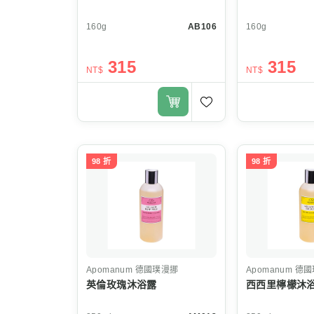
160g
AB106
160g
315
315
NT$
NT$
98 折
98 折
Apomanum
德國璞漫挪
Apomanum
德國
英倫玫瑰沐浴露
西西里檸檬沐