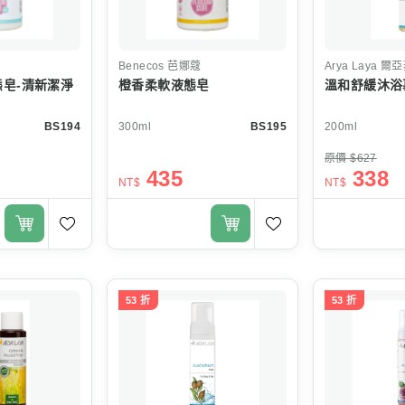
Benecos
芭娜蔻
Arya Laya
爾亞
皂-清新潔淨
橙香柔軟液態皂
溫和舒緩沐浴
BS194
300ml
BS195
200ml
原價 $627
435
338
NT$
NT$
53 折
53 折