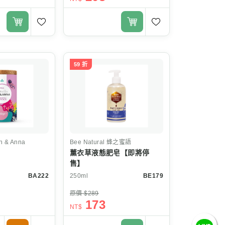
59 折
n & Anna
Bee Natural
蜂之蜜語
薰衣草液態肥皂【即將停
售】
BA222
250ml
BE179
原價 $289
173
NT$