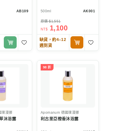
AB109
500ml
AK001
原價 $1,551
1,100
NT$
缺貨，約4–12
週到貨
98 折
國璞漫挪
Apomanum
德國璞漫挪
草沐浴露
利古里亞橙香沐浴露