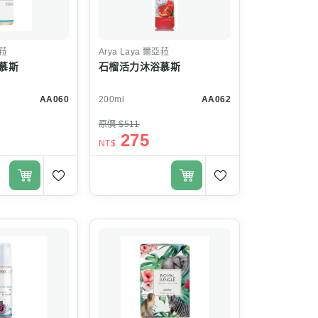
菈
Arya Laya
爾亞菈
慕斯
石榴活力沐浴慕斯
AA060
200ml
AA062
原價 $511
275
NT$