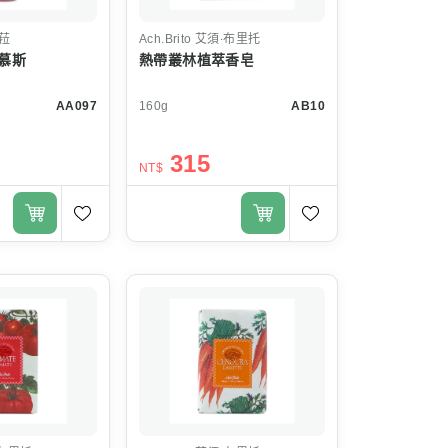
菈
Ach.Brito
艾須‧布里托
慕斯
熱帶叢林植萃香皂
AA097
160g
AB10
315
NT$