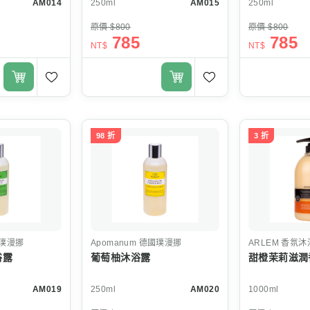
AM014
250ml
AM015
250ml
原價 $800
原價 $800
785
785
NT$
NT$
98 折
3 折
璞漫挪
Apomanum
德國璞漫挪
ARLEM
香氛沐
浴露
葡萄柚沐浴露
甜橙茉莉滋潤
AM019
250ml
AM020
1000ml