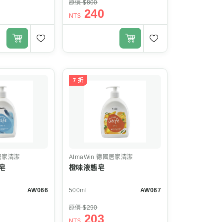
原價 $800
240
NT$
7 折
居家清潔
AlmaWin
德國居家清潔
皂
橙味液態皂
AW066
500ml
AW067
原價 $290
203
NT$