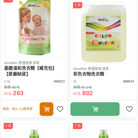
7 折
AlmaWin
德國居家清潔
基礎溫和洗衣精【補充包】
AlmaWin
德國居家清潔
【原廠缺貨】
彩色衣物洗衣精
1.5L
AW033
5L
AW044
原價 $375
原價 $1,145
263
802
NT$
NT$
缺貨，約4–12週到貨
7 折
7 折