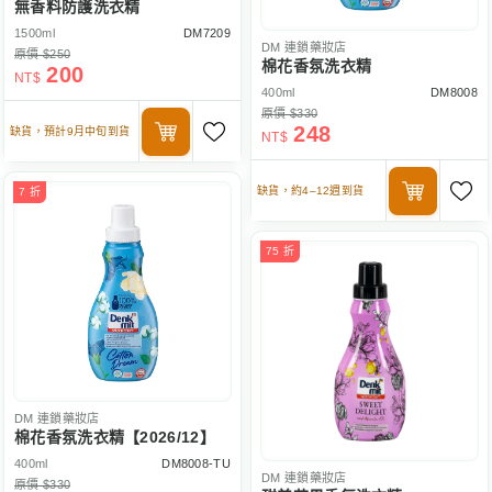
無香料防護洗衣精
1500ml
DM7209
DM
連鎖藥妝店
原價 $250
棉花香氛洗衣精
200
NT$
400ml
DM8008
原價 $330
248
缺貨，預計9月中旬到貨
NT$
缺貨，約4–12週到貨
7 折
75 折
DM
連鎖藥妝店
棉花香氛洗衣精【2026/12】
400ml
DM8008-TU
DM
連鎖藥妝店
原價 $330