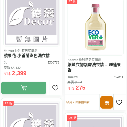
77 折
Ecover
比利時居家清潔
蘋果花-小蒼蘭彩色洗衣精
Ecover
比利時居家清潔
5L
EC0771
細緻衣物親膚洗衣精 – 睡蓮果
原價 $3,132
香
2,399
NT$
1000ml
EC081
原價 $354
275
NT$
缺貨，待德國出貨
77 折
99 折