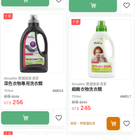
7 折
7 折
AlmaWin
德國居家清潔
深色衣物專用洗衣精
AlmaWin
德國居家清潔
細緻衣物洗衣精
750ml
AW016
原價 $365
750ml
AW017
256
原價 $350
NT$
245
NT$
缺貨，待德國出貨
7 折