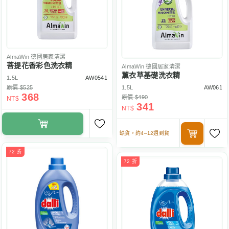
AlmaWin
德國居家清潔
菩提花香彩色洗衣精
AlmaWin
德國居家清潔
薰衣草基礎洗衣精
1.5L
AW0541
原價 $525
1.5L
AW061
368
原價 $490
NT$
341
NT$
缺貨，約4–12週到貨
72 折
72 折