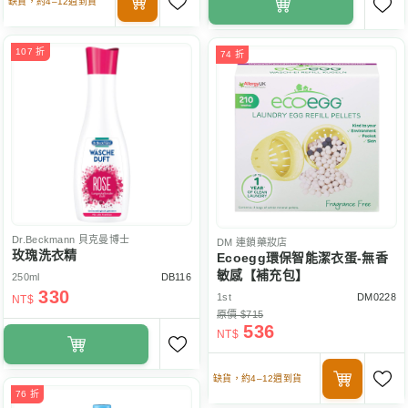
缺貨，約4–12週到貨
107 折
74 折
Dr.Beckmann
貝克曼博士
DM
連鎖藥妝店
玫瑰洗衣精
Ecoegg環保智能潔衣蛋-無香
敏感【補充包】
250ml
DB116
330
1st
DM0228
NT$
原價 $715
536
NT$
缺貨，約4–12週到貨
76 折