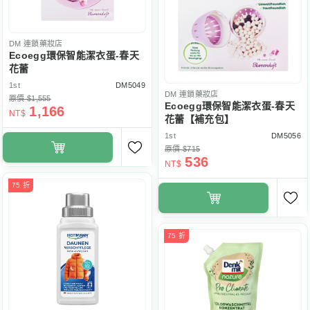
DM
連鎖藥妝店
Ecoegg環保智能潔衣蛋-春天
花蕾
1st
DM5049
DM
連鎖藥妝店
原價 $1,555
Ecoegg環保智能潔衣蛋-春天
1,166
NT$
花蕾【補充包】
1st
DM5056
原價 $715
536
NT$
75 折
75 折