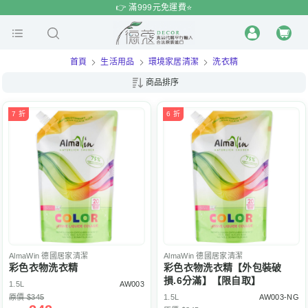
$
$
限時
特賣
👉 滿999元免運費⭐️
首頁
生活用品
環境家居清潔
洗衣精
商品排序
7 折
6 折
AlmaWin
德國居家清潔
AlmaWin
德國居家清潔
彩色衣物洗衣精
彩色衣物洗衣精【外包裝破
損.6分滿】【限自取】
1.5L
AW003
原價 $345
1.5L
AW003-NG