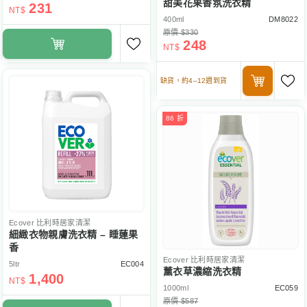
甜美花果香氛洗衣精
231
NT$
400ml
DM8022
原價 $330
248
NT$
缺貨，約4–12週到貨
86 折
Ecover
比利時居家清潔
細緻衣物親膚洗衣精 – 睡蓮果
香
Ecover
比利時居家清潔
5ltr
EC004
薰衣草濃縮洗衣精
1,400
NT$
1000ml
EC059
原價 $587