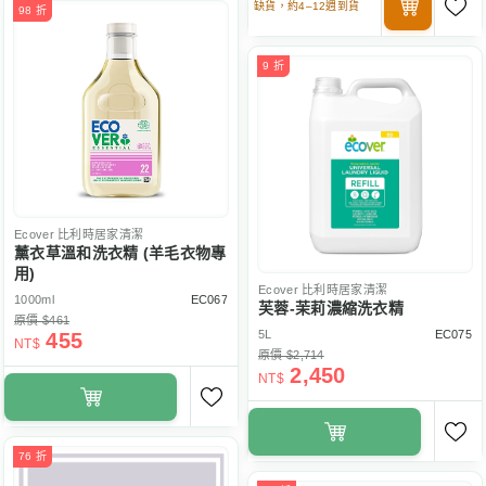
缺貨，約4–12週到貨
98 折
9 折
Ecover
比利時居家清潔
薰衣草溫和洗衣精 (羊毛衣物專
用)
Ecover
比利時居家清潔
1000ml
EC067
芙蓉-茉莉濃縮洗衣精
原價 $461
5L
EC075
455
NT$
原價 $2,714
2,450
NT$
76 折