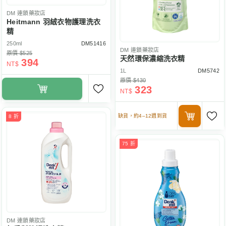
DM
連鎖藥妝店
Heitmann 羽絨衣物護理洗衣
精
250ml
DM51416
DM
連鎖藥妝店
原價 $525
天然環保濃縮洗衣精
394
NT$
1L
DM5742
原價 $430
323
NT$
缺貨，約4–12週到貨
8 折
75 折
DM
連鎖藥妝店