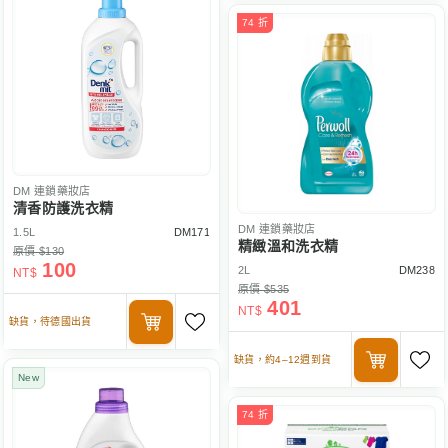
74 折
DM
連鎖藥妝店
清香防護洗衣精
DM
連鎖藥妝店
1.5L
DM171
精緻溫和洗衣精
原價 $130
100
2L
DM238
NT$
原價 $535
401
NT$
缺貨，待德國出貨
缺貨，約4–12週到貨
New
74 折