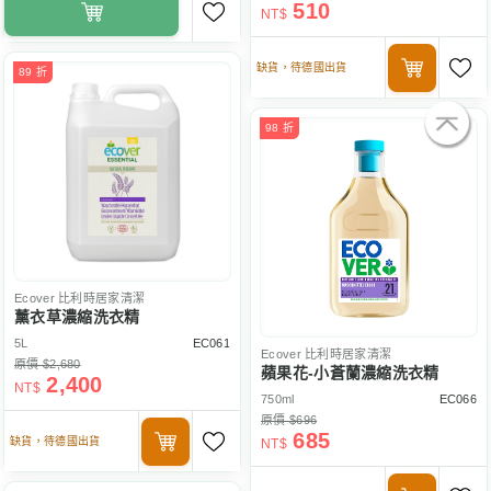
510
NT$
缺貨，待德國出貨
89 折
98 折
Ecover
比利時居家清潔
薰衣草濃縮洗衣精
5L
EC061
Ecover
比利時居家清潔
原價 $2,680
蘋果花-小蒼蘭濃縮洗衣精
2,400
NT$
750ml
EC066
原價 $696
685
缺貨，待德國出貨
NT$