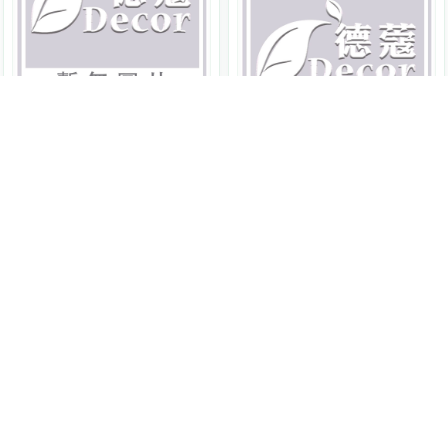
Ecover
比利時居家清潔
黑色精緻衣物洗衣精
1000ml
EC082
Ecover
比利時居家清潔
原價 $368
玫瑰-佛手柑織物柔軟劑
285
NT$
750ml
EC084
原價 $267
265
缺貨，待德國出貨
NT$
缺貨，待德國出貨
99 折
89 折