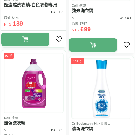
超濃縮洗衣精-白色衣物專用
Dalli
達麗
強效洗衣精
1.1L
DAL003
原價 $259
5L
DAL004
189
原價 $757
NT$
699
NT$
92 折
107 折
Dalli
達麗
護色洗衣精
Dr.Beckmann
貝克曼博士
清新洗衣精
5L
DAL005