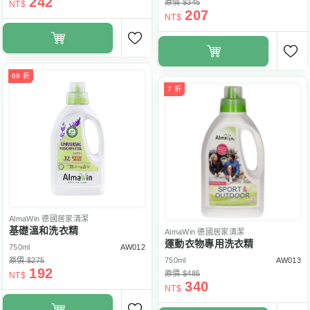
242
原價 $345
NT$
207
NT$
69 折
7 折
AlmaWin
德國居家清潔
基礎溫和洗衣精
AlmaWin
德國居家清潔
運動衣物專用洗衣精
750ml
AW012
原價 $275
750ml
AW013
192
原價 $485
NT$
340
NT$