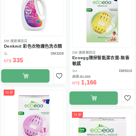
DM
連鎖藥妝店
Denkmit 彩色衣物護色洗衣精
DM
連鎖藥妝店
1L
DM3208
Ecoegg環保智能潔衣蛋-無香
335
NT$
敏感
1st
DM5018
原價 $1,555
1,166
NT$
74 折
74 折