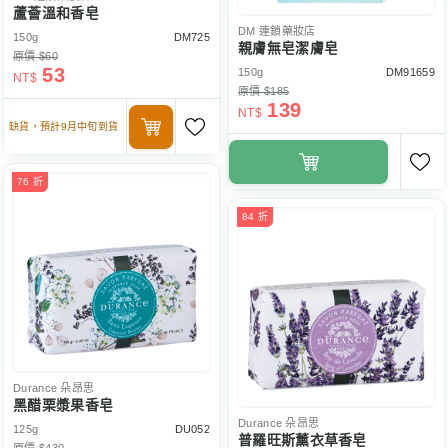
蘆薈溫和香皂
DM
連鎖藥妝店
150g
DM725
親膚無皂潔膚皂
原價 $60
53
150g
DM91659
NT$
原價 $185
139
NT$
缺貨，預計9月中旬到貨
76 折
84 折
Durance
朵昂思
黑醋栗漿果香皂
Durance
朵昂思
125g
DU052
普羅旺斯薰衣草香皂