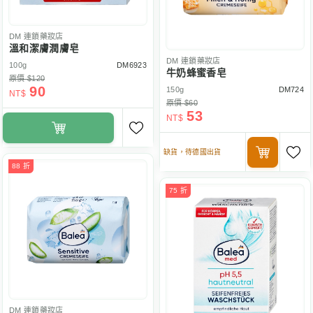
DM
連鎖藥妝店
溫和潔膚潤膚皂
DM
連鎖藥妝店
100g
DM6923
牛奶蜂蜜香皂
原價 $120
90
150g
DM724
NT$
原價 $60
53
NT$
缺貨，待德國出貨
88 折
75 折
DM
連鎖藥妝店