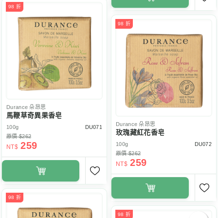
98 折
98 折
Durance
朵昂思
馬鞭草奇異果香皂
Durance
朵昂思
100g
DU071
玫瑰藏紅花香皂
原價 $262
259
100g
DU072
NT$
原價 $262
259
NT$
98 折
98 折