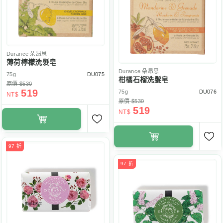
Durance
朵昂思
薄荷檸檬洗髮皂
Durance
朵昂思
75g
DU075
柑橘石榴洗髮皂
原價 $530
519
75g
DU076
NT$
原價 $530
519
NT$
97 折
97 折