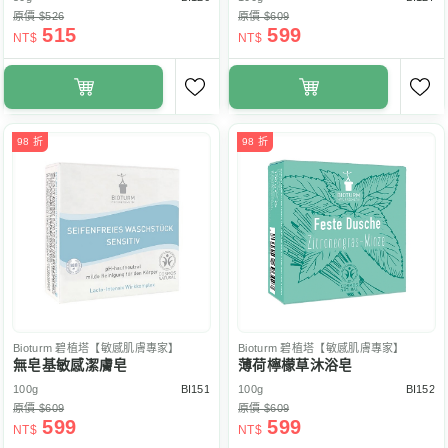
原價 $526
原價 $609
515
599
NT$
NT$
98 折
98 折
Bioturm
碧植塔【敏感肌膚專家】
Bioturm
碧植塔【敏感肌膚專家】
無皂基敏感潔膚皂
薄荷檸檬草沐浴皂
100g
BI151
100g
BI152
原價 $609
原價 $609
599
599
NT$
NT$