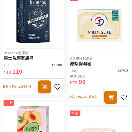
Benecos
芭娜蔻
男士洗顏潔膚皂
CD
德國保濕皂
酪梨保濕皂
75g
BS180
119
100g
CD503
NT$
原價 $100
90
NT$
缺貨，約4–12週到貨
缺貨，約4–12週到貨
75 折
74 折