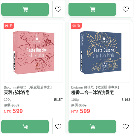
98 折
98 折
Bioturm
碧植塔【敏感肌膚專家】
Bioturm
碧植塔【敏感肌膚專家】
芙蓉花沐浴皂
檀香二合一沐浴洗髮皂
100g
BI157
100g
BI163
原價 $609
原價 $609
599
599
NT$
NT$