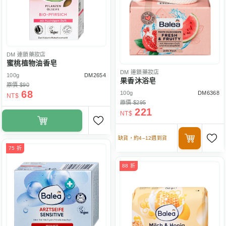
DM
連鎖藥妝店
蜜桃植物油香皂
DM
連鎖藥妝店
100g
DM2654
果香沐浴皂
原價 $90
68
100g
DM6368
NT$
原價 $295
221
NT$
缺貨，約4–12週到貨
75 折
88 折