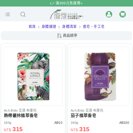
$
$
限時
特賣
👉 滿999元免運費⭐️
首頁
身體護理
身體清潔
香皂、手工皂
商品排序
Ach.Brito
艾須‧布里托
Ach.Brito
艾須‧布里托
熱帶叢林植萃香皂
茄子植萃香皂
160g
AB10
160g
AB100
315
315
NT$
NT$