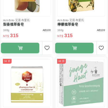
Ach.Brito
艾須‧布里托
Ach.Brito
艾須‧布里托
梨香植萃香皂
檸檬植萃香皂
160g
AB108
160g
AB109
315
315
NT$
NT$
58 折
98 折