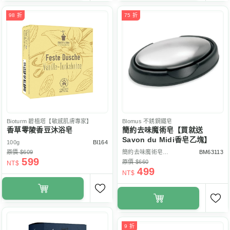
98 折
75 折
Bioturm
碧植塔【敏感肌膚專家】
Blomus
不銹鋼鐵皂
香草零陵香豆沐浴皂
簡約去味魔術皂【買就送
Savon du Midi香皂乙塊】
100g
BI164
原價 $609
簡約去味魔術皂【買就送Savon du Midi香皂乙塊】
BM63113
599
原價 $660
NT$
499
NT$
9 折