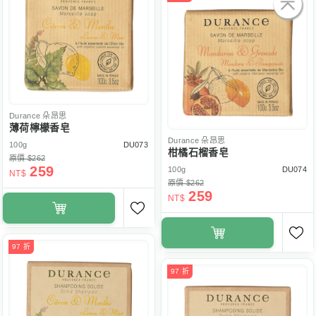
Durance
朵昂思
薄荷檸檬香皂
Durance
朵昂思
100g
DU073
柑橘石榴香皂
原價 $262
259
100g
DU074
NT$
原價 $262
259
NT$
97 折
97 折