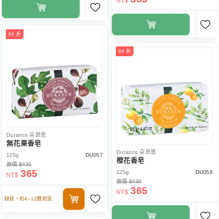
NT$
84 折
84 折
Durance
朵昂思
無花果香皂
Durance
朵昂思
125g
DU057
橙花香皂
原價 $430
365
125g
DU058
NT$
原價 $430
365
NT$
缺貨，約4–12週到貨