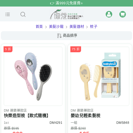
$
$
限時
特賣
👉 滿999元免運費⭐️
首頁
美髮沙龍
美髮器材
梳子
商品排序
5 折
75 折
DM
連鎖藥妝店
DM
連鎖藥妝店
快樂造型梳【款式隨機】
嬰幼兒輕柔髮梳
1st
DM4291
一組
DM5848
原價 $595
原價 $260