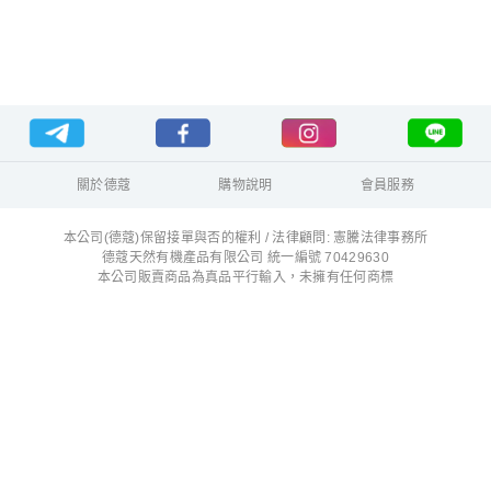
關於德蔻
購物說明
會員服務
本公司(德蔻)保留接單與否的權利 / 法律顧問: 憲騰法律事務所
德蔻天然有機產品有限公司 統一編號 70429630
本公司販賣商品為真品平行輸入，未擁有任何商標
所有 Logo 及文字均只是用來作為販售商品的產品說明
德蔻生活百貨商家資訊
本網站由德蔻天然有機產品有限公司營運（統一編號：70429630）。
地址：高雄市仁武區京吉二路161號
客服電話：
07-346-2618
客服信箱：
info@decor99.com
門市與聯絡
｜
訂購方式
｜
配送政策
｜
退換貨與退款
｜
隱私權政策