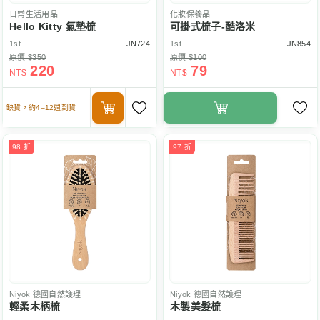
日常生活用品
化妝保養品
Hello Kitty 氣墊梳
可掛式梳子-酷洛米
1st
JN724
1st
JN854
原價 $350
原價 $100
220
79
NT$
NT$
缺貨，約4–12週到貨
98 折
97 折
Niyok
德國自然護理
Niyok
德國自然護理
輕柔木柄梳
木製美髮梳