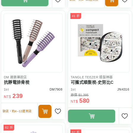
41 折
DM
連鎖藥妝店
TANGLE TEEZER
順髮神器
抗靜電排骨梳
可攜式順髮梳-史努比C
1st
DM7908
1st
JN4316
239
原價 $1,395
NT$
580
NT$
缺貨，約4–12週到貨
62 折
62 折