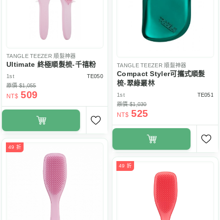
TANGLE TEEZER
順髮神器
Ultimate 終極順髮梳-千禧粉
TANGLE TEEZER
順髮神器
Compact Styler可攜式順髮
1st
TE050
梳-翠綠叢林
原價 $1,055
509
1st
TE051
NT$
原價 $1,030
525
NT$
49 折
49 折