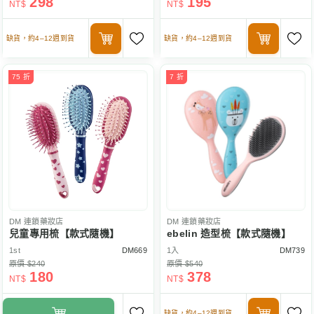
298
195
NT$
NT$
缺貨，約4–12週到貨
缺貨，約4–12週到貨
75 折
7 折
DM
連鎖藥妝店
DM
連鎖藥妝店
兒童專用梳【款式隨機】
ebelin 造型梳【款式隨機】
1st
DM669
1入
DM739
原價 $240
原價 $540
180
378
NT$
NT$
缺貨，約4–12週到貨