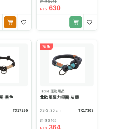
原價 $641
630
NT$
78 折
Trixie
寵物用品
圈-黑色
北歐風彈力項圈-灰藍
TX17295
XS-S: 30 cm
TX17303
原價 $465
364
NT$