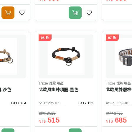
98 折
97 折
Trixie
寵物用品
Trixie
寵物用品
-沙色
北歐風訓練項圈-黑色
北歐風雙層棉
TX17314
S: 35 cm/ø 6 mm
TX17315
XS–S: 25–36 cm/
原價 $523
原價 $700
515
685
NT$
NT$