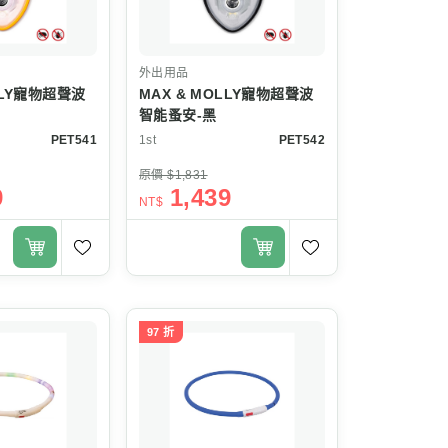
外出用品
LLY寵物超聲波
MAX & MOLLY寵物超聲波
智能蚤安-黑
PET541
1st
PET542
原價 $1,831
9
1,439
NT$
97 折