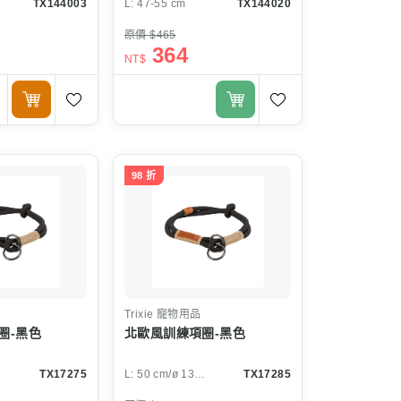
TX144003
L: 47-55 cm
TX144020
原價 $465
364
NT$
98 折
Trixie
寵物用品
圈-黑色
北歐風訓練項圈-黑色
m
TX17275
L: 50 cm/ø 13 mm
TX17285