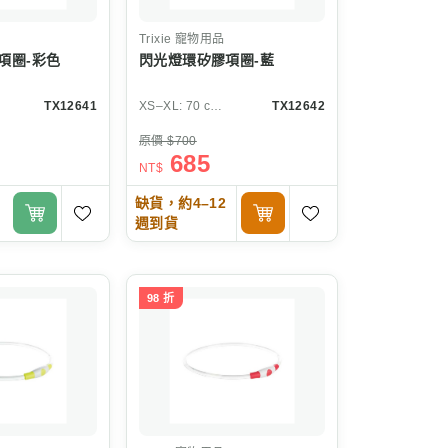
Trixie
寵物用品
項圈-彩色
閃光燈環矽膠項圈-藍
TX12641
XS–XL: 70 cm/ø 10 mm
TX12642
原價 $700
685
NT$
缺貨，約4–12
週到貨
98 折