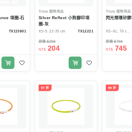
Trixie
寵物用品
Trixie
寵物用品
egance 項圈-石
Silver Reflect 小狗腳印項
閃光燈環矽膠
圈-灰
TX115801
XS-S: 22-35 cm
TX12221
XS–XL: 70 cm/ø 10 mm
原價 $258
原價 $758
204
745
NT$
NT$
97 折
98 折