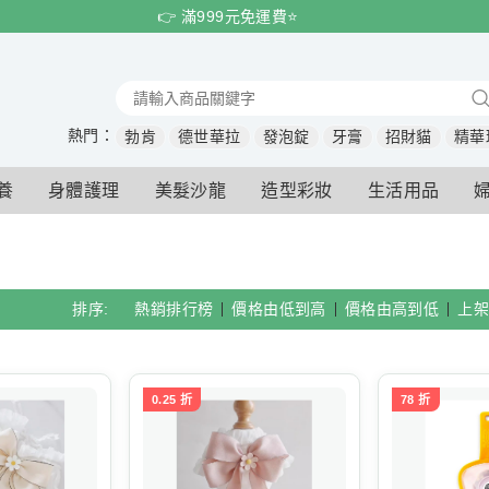
👉 滿999元免運費⭐️
熱門：
勃肯
德世華拉
發泡錠
牙膏
招財貓
精華
養
身體護理
美髮沙龍
造型彩妝
生活用品
排序:
熱銷排行榜
價格由低到高
價格由高到低
上架
0.25 折
78 折