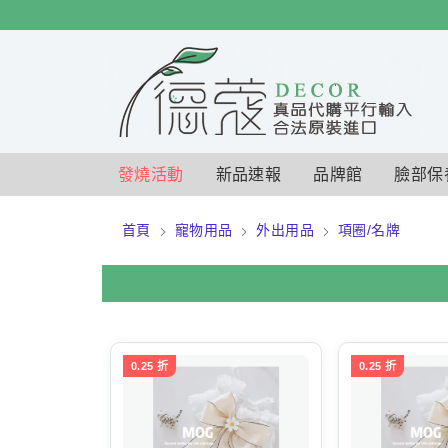
$
$
限時
特賣
發燒活動
新品速報
品牌館
臉部保
首頁
寵物用品
外出用品
項圈/名牌
0.25 折
0.25 折