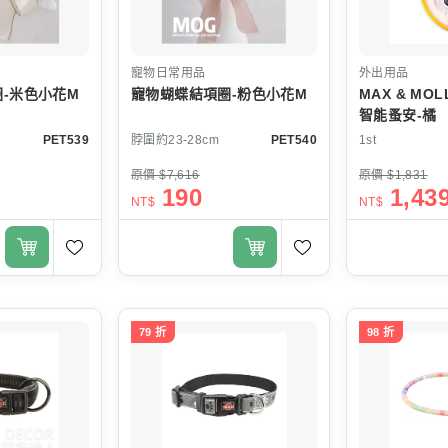
寵物日常用品
外出用品
-米色小花M
寵物蝴蝶結項圈-粉色小花M
MAX & MO
智能蚤安-橘
PET539
脖圍約23-28cm
PET540
1st
原價 $7,616
原價 $1,831
190
1,43
NT$
NT$
79 折
98 折