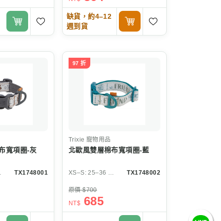
缺貨，約4–12
週到貨
97 折
Trixie
寵物用品
布寬項圈-灰
北歐風雙層棉布寬項圈-藍
25 mm
TX1748001
XS–S: 25–36 cm/25 mm
TX1748002
原價 $700
685
NT$