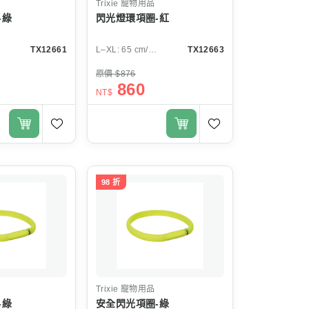
Trixie
寵物用品
-綠
閃光燈環項圈-紅
TX12661
L–XL: 65 cm/ø 8 mm
TX12663
原價 $876
860
NT$
98 折
Trixie
寵物用品
-綠
安全閃光項圈-綠