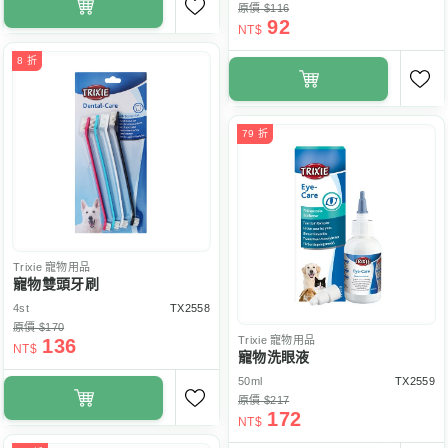
原價 $116
92
NT$
8 折
79 折
Trixie
寵物用品
寵物雙頭牙刷
4st
TX2558
原價 $170
Trixie
寵物用品
136
NT$
寵物洗眼液
50ml
TX2559
原價 $217
172
NT$