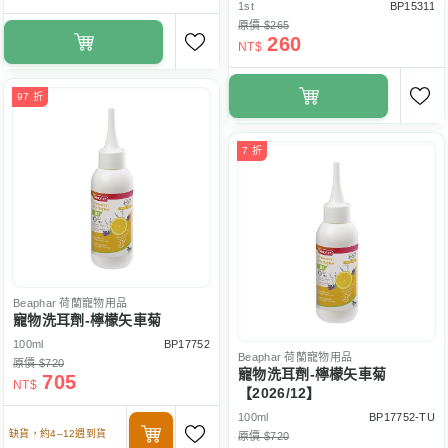
1st
BP15311
原價 $265
260
NT$
97 折
7 折
Beaphar
荷蘭寵物用品
寵物洗耳劑-檸檬矢車菊
100ml
BP17752
Beaphar
荷蘭寵物用品
原價 $720
寵物洗耳劑-檸檬矢車菊
705
NT$
【2026/12】
100ml
BP17752-TU
缺貨，約4–12週到貨
原價 $720