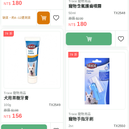
Trixie
寵物用品
180
NT$
寵物含氟護齒噴霧
50ml
TX2548
缺貨，約4–12週到貨
原價 $230
180
NT$
78 折
79 折
Trixie
寵物用品
犬用茶樹牙膏
100g
TX2549
原價 $198
Trixie
寵物用品
156
NT$
寵物手指牙刷
2st
TX2550