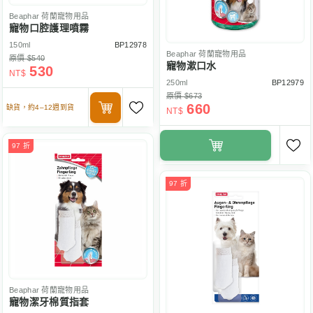
Beaphar
荷蘭寵物用品
寵物口腔護理噴霧
150ml
BP12978
Beaphar
荷蘭寵物用品
原價 $540
寵物漱口水
530
NT$
250ml
BP12979
原價 $673
660
缺貨，約4–12週到貨
NT$
97 折
97 折
Beaphar
荷蘭寵物用品
寵物潔牙棉質指套