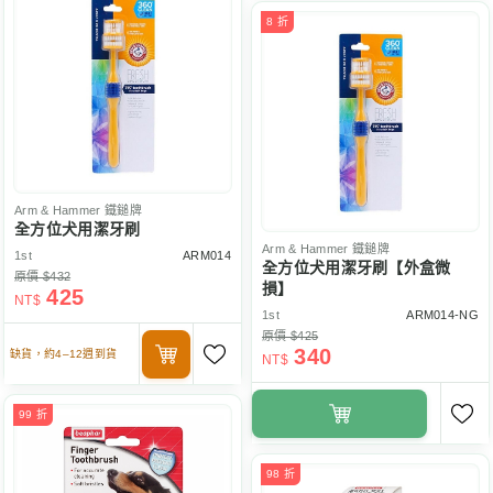
8 折
Arm & Hammer
鐵鎚牌
全方位犬用潔牙刷
Arm & Hammer
鐵鎚牌
1st
ARM014
全方位犬用潔牙刷【外盒微
原價 $432
損】
425
NT$
1st
ARM014-NG
原價 $425
340
缺貨，約4–12週到貨
NT$
99 折
98 折