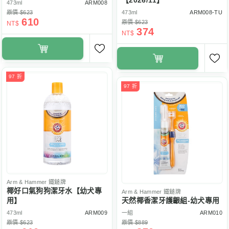
【2026/11】
473ml
ARM008
原價 $623
473ml
ARM008-TU
610
原價 $623
NT$
374
NT$
97 折
97 折
Arm & Hammer
鐵鎚牌
椰好口氣狗狗潔牙水【幼犬專
Arm & Hammer
鐵鎚牌
用】
天然椰香潔牙護齦組-幼犬專用
473ml
ARM009
一組
ARM010
原價 $623
原價 $889