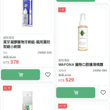
7 折
寵物專區
潔牙凝膠寵物牙刷組-貓用圓柱
型細小刷頭
1st
JN450-039
原價 $539
寵物專區
378
NT$
WAFONA 寵物口腔護理噴霧
100ml
JN450-096
原價 $755
529
NT$
92 折
47 折