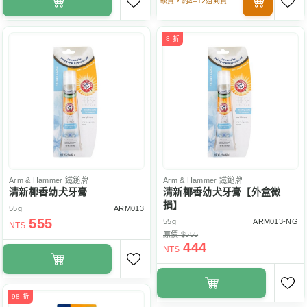
缺貨，約4–12週到貨
8 折
Arm & Hammer
鐵鎚牌
Arm & Hammer
鐵鎚牌
清新椰香幼犬牙膏
清新椰香幼犬牙膏【外盒微
損】
55g
ARM013
555
55g
ARM013-NG
NT$
原價 $555
444
NT$
98 折