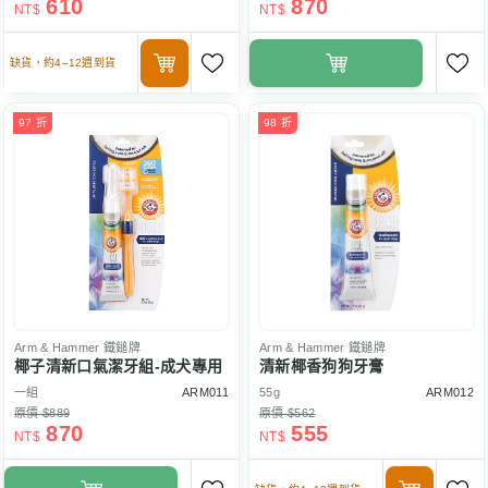
610
870
NT$
NT$
缺貨，約4–12週到貨
97 折
98 折
Arm & Hammer
鐵鎚牌
Arm & Hammer
鐵鎚牌
椰子清新口氣潔牙組-成犬專用
清新椰香狗狗牙膏
一組
ARM011
55g
ARM012
原價 $889
原價 $562
870
555
NT$
NT$