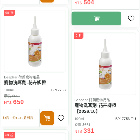
504
NT$
98 折
5 折
Beaphar
荷蘭寵物用品
寵物洗耳劑-花卉柳橙
100ml
BP17753
原價 $661
Beaphar
荷蘭寵物用品
650
NT$
寵物洗耳劑-花卉柳橙
【2026/10】
缺貨，約4–12週到貨
100ml
BP17753-TU
原價 $661
331
NT$
69 折