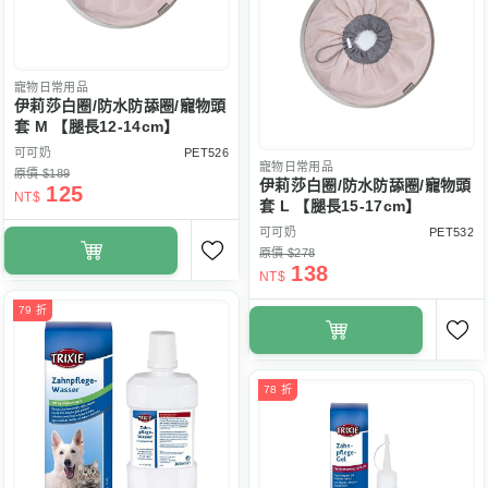
寵物日常用品
伊莉莎白圈/防水防舔圈/寵物頭
套 M 【腿長12-14cm】
可可奶
PET526
寵物日常用品
原價 $189
伊莉莎白圈/防水防舔圈/寵物頭
125
NT$
套 L 【腿長15-17cm】
可可奶
PET532
原價 $278
138
NT$
79 折
78 折