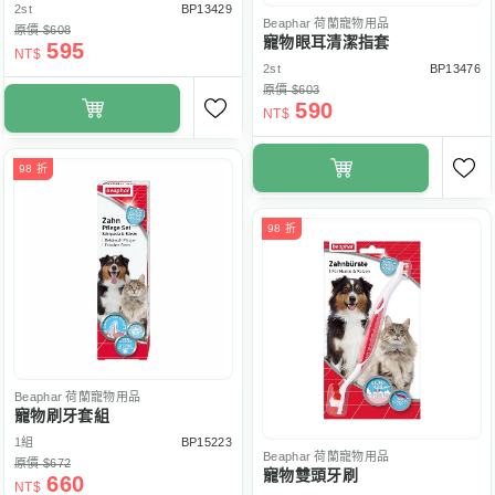
2st
BP13429
Beaphar
荷蘭寵物用品
原價 $608
寵物眼耳清潔指套
595
NT$
2st
BP13476
原價 $603
590
NT$
98 折
98 折
Beaphar
荷蘭寵物用品
寵物刷牙套組
1組
BP15223
Beaphar
荷蘭寵物用品
原價 $672
寵物雙頭牙刷
660
NT$