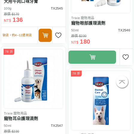
犬用牛肉口味牙膏
100g
TX2545
原價 $170
Trixie
寵物用品
136
NT$
寵物眼部護理滴劑
50ml
TX2546
缺貨，約4–12週到貨
原價 $230
180
NT$
78 折
78 折
Trixie
寵物用品
寵物耳朵護理滴劑
50ml
TX2547
原價 $230