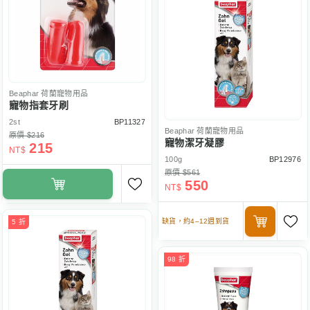
Beaphar
荷蘭寵物用品
寵物指套牙刷
2st
BP11327
Beaphar
荷蘭寵物用品
原價 $216
寵物潔牙凝膠
215
NT$
100g
BP12976
原價 $561
550
NT$
缺貨，約4–12週到貨
5 折
98 折