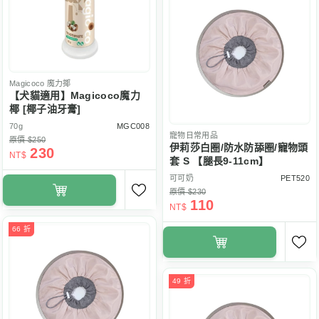
Magicoco
魔力揶
【犬貓適用】Magicoco魔力
椰 [椰子油牙膏]
70g
MGC008
寵物日常用品
原價 $250
伊莉莎白圈/防水防舔圈/寵物頭
230
NT$
套 S 【腿長9-11cm】
可可奶
PET520
原價 $230
110
NT$
66 折
49 折