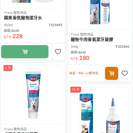
Trixie
寵物用品
蘋果香氛寵物潔牙水
300ml
TX25445
原價 $288
Trixie
寵物用品
228
NT$
寵物牛肉香氣潔牙凝膠
100g
TX25446
原價 $230
180
NT$
8 折
缺貨，約4–12週到貨
78 折
Trixie
寵物用品