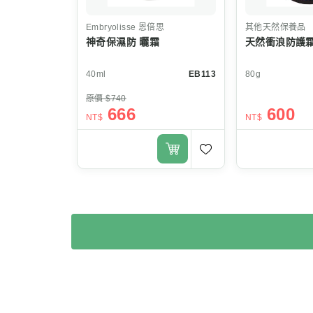
Embryolisse
恩倍思
其他天然保養品
神奇保濕防 曬霜
天然衝浪防護霜
40ml
EB113
80g
原價 $740
666
600
NT$
NT$