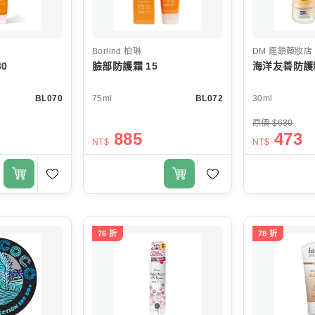
Borlind
柏琳
DM
連鎖藥妝店
0
臉部防護霜 15
海洋友善防護精
BL070
75ml
BL072
30ml
原價 $630
885
473
NT$
NT$
76 折
78 折