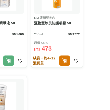
DM
連鎖藥妝店
華液 50
運動型除臭防護噴霧 50
DM5669
200ml
DM9772
原價 $630
473
NT$
缺貨，約4–12
週到貨