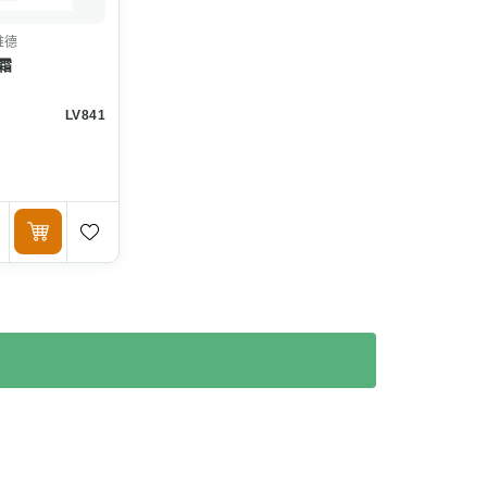
唯德
霜
LV841