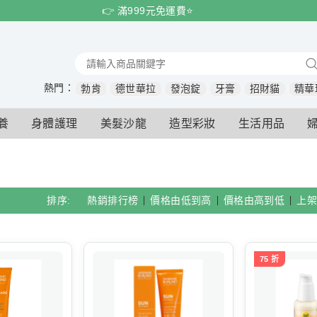
👉 滿999元免運費⭐️
熱門：
勃肯
德世華拉
發泡錠
牙膏
招財貓
精華
養
身體護理
美髮沙龍
造型彩妝
生活用品
排序:
熱銷排行榜
價格由低到高
價格由高到低
上架
75 折