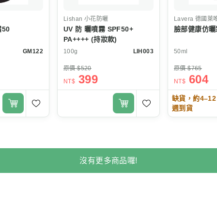
Lishan
小花防曬
Lavera
德國萊
50
UV 防 曬噴霧 SPF50+
臉部健康仿曬
PA++++ (持妝款)
GM122
100g
LIH003
50ml
原價 $520
原價 $765
399
604
NT$
NT$
缺貨，約4–12
週到貨
沒有更多商品囉!