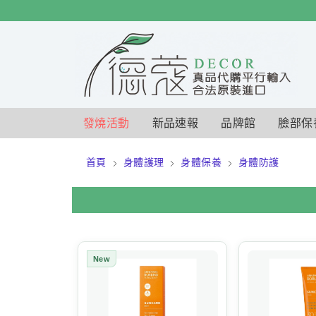
$
$
限時
特賣
發燒活動
新品速報
品牌館
臉部保
首頁
身體護理
身體保養
身體防護
New