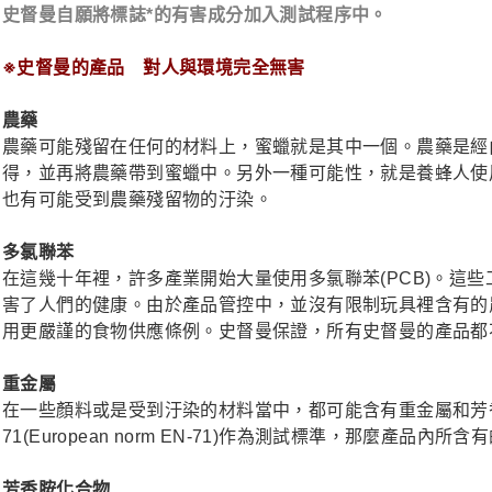
史督曼自願將標誌*的有害成分加入測試程序中。
※史督曼的產品 對人與環境完全無害
農藥
農藥可能殘留在任何的材料上，蜜蠟就是其中一個。農藥是經
得，並再將農藥帶到蜜蠟中。另外一種可能性，就是養蜂人使
也有可能受到農藥殘留物的汙染。
多氯聯苯
在這幾十年裡，許多產業開始大量使用多氯聯苯(PCB)。這
害了人們的健康。由於產品管控中，並沒有限制玩具裡含有的
用更嚴謹的食物供應條例。史督曼保證，所有史督曼的產品都
重金屬
在一些顏料或是受到汙染的材料當中，都可能含有重金屬和芳
71(European norm EN-71)作為測試標準，那麼產
芳香胺化合物