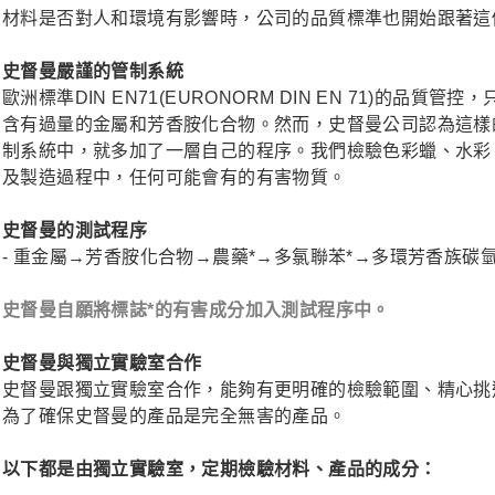
材料是否對人和環境有影響時，公司的品質標準也開始跟著這
史督曼嚴謹的管制系統
歐洲標準DIN EN71(EURONORM DIN EN 71)的
含有過量的金屬和芳香胺化合物。然而，史督曼公司認為這樣
制系統中，就多加了一層自己的程序。我們檢驗色彩蠟、水彩
及製造過程中，任何可能會有的有害物質。
史督曼的測試程序
- 重金屬→芳香胺化合物→農藥*→多氯聯苯*→多環芳香族碳氫
史督曼自願將標誌*的有害成分加入測試程序中。
史督曼與獨立實驗室合作
史督曼跟獨立實驗室合作，能夠有更明確的檢驗範圍、精心挑
為了確保史督曼的產品是完全無害的產品。
以下都是由獨立實驗室，定期檢驗材料、產品的成分：