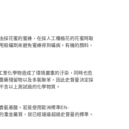
由採花蜜的蜜蜂，在採人工種植花的花蜜時取
用殺蟎劑來避免蜜蜂得到蟎病。有機的顏料，
些工業化學物造成了環境嚴重的汙染，同時也危
農藥殘留物以及多氯聯苯，因此史督曼決定採
不含以上測試過的化學物質。
香氨基酸。若是使用歐洲標準EN-
品內所含有的重金屬質，就已經遠遠超過史督曼的標準。