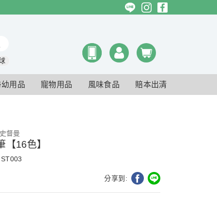
球
婦幼用品
寵物用品
風味食品
賠本出清
r 史督曼
筆【16色】
ST003
分享到: