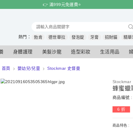
👉 滿999元免運費⭐️
熱門：
勃肯
德世華拉
發泡錠
牙膏
招財貓
精華
養
身體護理
美髮沙龍
造型彩妝
生活用品
首頁
嬰幼兒/兒童
Stockmar 史督曼
Stockma
蜂蜜蠟
商品編號 : 
6 折
商品特色 :