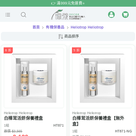
$
$
限時
特賣
👉 滿999元免運費⭐️
首頁
有機保養品
Heliotrop Heliotrop
商品排序
6 折
5 折
Heliotrop
Heliotrop
Heliotrop
Heliotrop
白樺茸活妍保養禮盒
白樺茸活妍保養禮盒【無外
盒】
1組
HT871
原價 $3,565
1組
HT871-NG