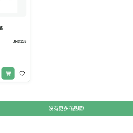
橘
JN3115
沒有更多商品囉!