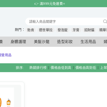
👉 滿999元免運費⭐️
熱門：
勃肯
德世華拉
發泡錠
牙膏
招財貓
精華
養
身體護理
美髮沙龍
造型彩妝
生活用品
露營用品
排序:
熱銷排行榜
價格由低到高
價格由高到低
上架