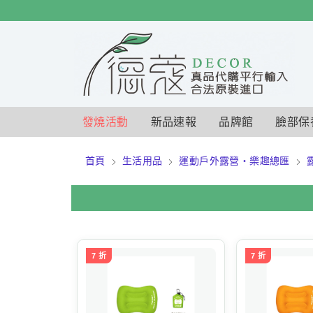
$
$
限時
特賣
發燒活動
新品速報
品牌館
臉部保
首頁
生活用品
運動戶外露營・樂趣總匯
7 折
7 折