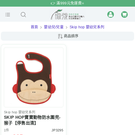
$
$
限時
特賣
👉 滿999元免運費⭐️
首頁
嬰幼兒/兒童
Skip hop 嬰幼兒系列
商品排序
Skip hop
嬰幼兒系列
SKIP HOP寶寶動物防水圍兜-
猴子【停售出清】
1件
JP3295