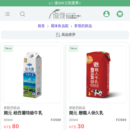
$
$
限時
特賣
👉 滿999元免運費⭐️
首頁
風味食品館
麥穀奶飲品
商品排序
New
New
麥穀奶飲品
麥穀奶飲品
開元 紐西蘭特級牛乳
開元 戀職人保久乳
936ml
FO598
200ml
FO599
80
30
NT$
NT$