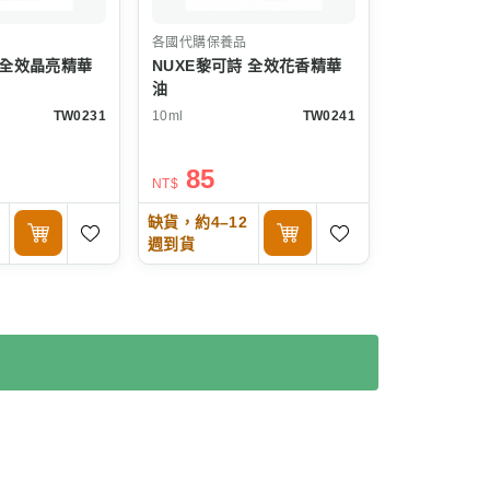
各國代購保養品
 全效晶亮精華
NUXE黎可詩 全效花香精華
油
TW0231
10ml
TW0241
85
NT$
缺貨，約4–12
週到貨