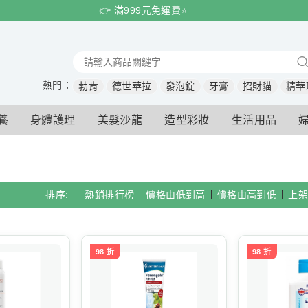
👉 滿999元免運費⭐️
熱門：
勃肯
德世華拉
發泡錠
牙膏
招財貓
精華
養
身體護理
美髮沙龍
造型彩妝
生活用品
排序:
熱銷排行榜
價格由低到高
價格由高到低
上架
98 折
98 折