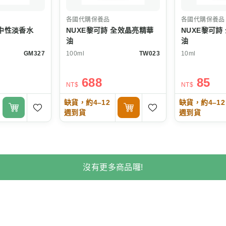
各國代購保養品
各國代購保養品
in 中性淡香水
NUXE黎可詩 全效晶亮精華
NUXE黎可詩
油
油
GM327
100ml
TW023
10ml
688
85
NT$
NT$
缺貨，約4–12
缺貨，約4–12
週到貨
週到貨
沒有更多商品囉!