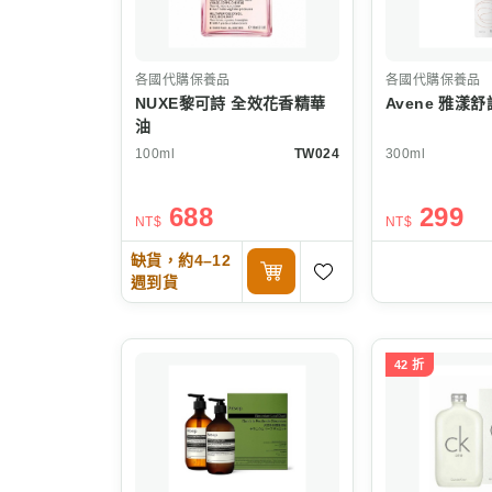
各國代購保養品
各國代購保養品
NUXE黎可詩 全效花香精華
Avene 雅漾
油
100ml
TW024
300ml
688
299
NT$
NT$
缺貨，約4–12
週到貨
42 折