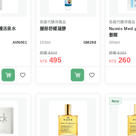
各國代購保養品
各國代購保養品
舒護活泉水
腿部舒緩凝膠
Numis Med 
髮精
AVN001
150ml
GM298
200ml
原價 $503
原價 $263
495
260
NT$
NT$
New