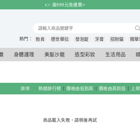
👉 滿999元免運費⭐️
熱門：
勃肯
德世華拉
發泡錠
牙膏
招財貓
精華
養
身體護理
美髮沙龍
造型彩妝
生活用品
排序:
熱銷排行榜
價格由低到高
價格由高到低
上架
商品載入失敗，請稍後再試