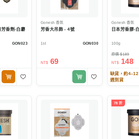
Gonesh
香氛
Gonesh
香氛
芳香劑-白麝
芳香大吊飾 - 4號
日本芳香膠-
GON023
1st
GON030
100g
原價 $189
69
148
NT$
NT$
缺貨，約4–12
週到貨
78 折