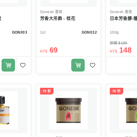
Gonesh
香氛
Gonesh
香氛
號
芳香大吊飾 - 桂花
日本芳香膠-
GON003
1st
GON032
100g
原價 $189
69
148
NT$
NT$
78 折
78 折