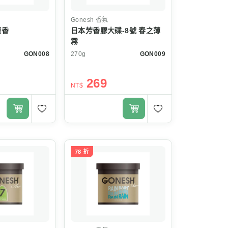
Gonesh
香氛
檀香
日本芳香膠大碟-8號 春之薄
霧
GON008
270g
GON009
269
NT$
78 折