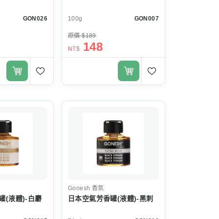
GON026
100g
GON007
原價 $189
148
NT$
Gonesh
香氛
(液體)-白麝
日本空氣芳香罐(液體)-黑刺