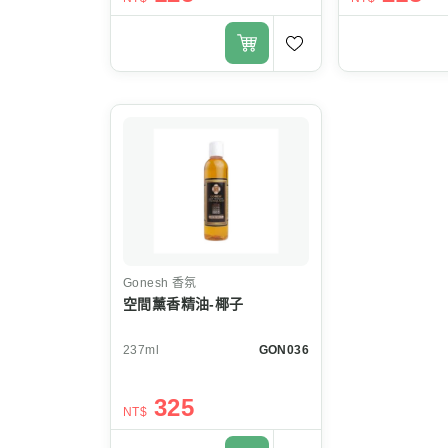
Gonesh
香氛
空間薰香精油-椰子
237ml
GON036
325
NT$