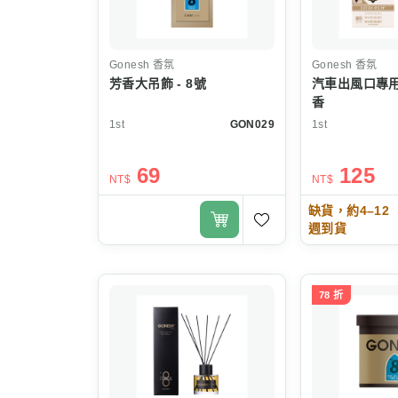
Gonesh
香氛
Gonesh
香氛
芳香大吊飾 - 8號
汽車出風口專用
香
1st
GON029
1st
69
125
NT$
NT$
缺貨，約4–12
週到貨
78 折