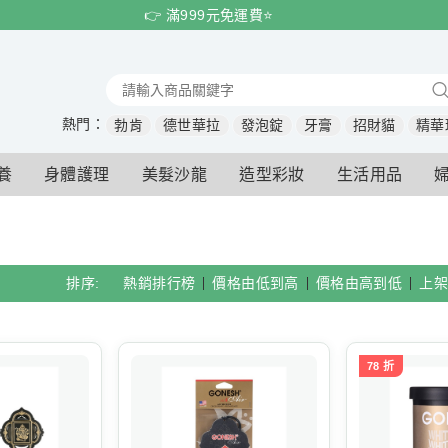
👉 滿999元免運費⭐️
熱門：
勃肯
德世華拉
發泡錠
牙膏
招財貓
精華
養
身體護理
美髮沙龍
造型彩妝
生活用品
排序:
熱銷排行榜
價格由低到高
價格由高到低
上架
78 折