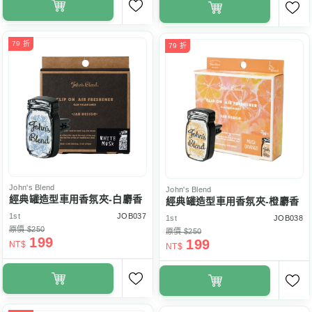
79 折
79 折
John's Blend
John's Blend
經典罐造型車用香氛夾-白麝香
經典罐造型車用香氛夾-橙麝香
1st
JOB037
1st
JOB038
原價 $250
原價 $250
199
199
NT$
NT$