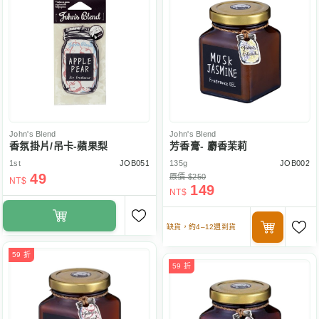
John's Blend
John's Blend
香氛掛片/吊卡-蘋果梨
芳香膏- 麝香茉莉
1st
JOB051
135g
JOB002
49
原價 $250
NT$
149
NT$
缺貨，約4–12週到貨
59 折
59 折