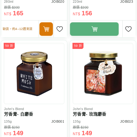
280ml
JOB020
220ml
JOB023
原價 $300
原價 $300
165
156
NT$
NT$
缺貨，約4–12週到貨
59 折
59 折
John's Blend
John's Blend
芳香膏- 白麝香
芳香膏- 玫瑰麝香
135g
JOB001
135g
JOB010
原價 $250
原價 $250
149
149
NT$
NT$