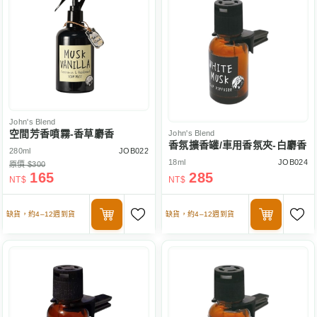
John's Blend
空間芳香噴霧-香草麝香
John's Blend
香氛擴香罐/車用香氛夾-白麝香
280ml
JOB022
18ml
JOB024
原價 $300
165
285
NT$
NT$
缺貨，約4–12週到貨
缺貨，約4–12週到貨