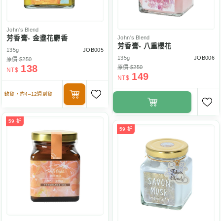
John's Blend
芳香膏- 金盞花麝香
John's Blend
芳香膏- 八重櫻花
135g
JOB005
135g
JOB006
原價 $250
138
原價 $250
NT$
149
NT$
缺貨，約4–12週到貨
59 折
59 折