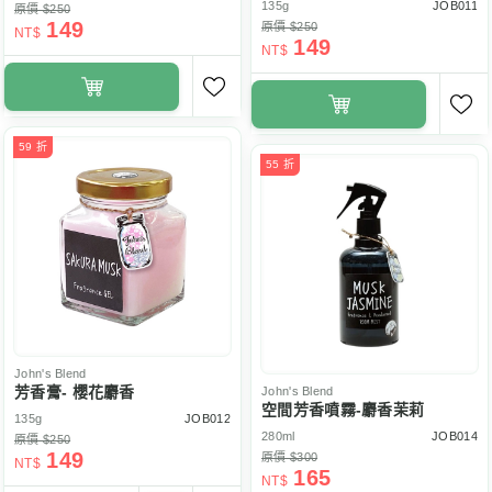
135g
JOB011
原價 $250
149
原價 $250
NT$
149
NT$
59 折
55 折
John's Blend
芳香膏- 櫻花麝香
John's Blend
空間芳香噴霧-麝香茉莉
135g
JOB012
280ml
JOB014
原價 $250
149
原價 $300
NT$
165
NT$