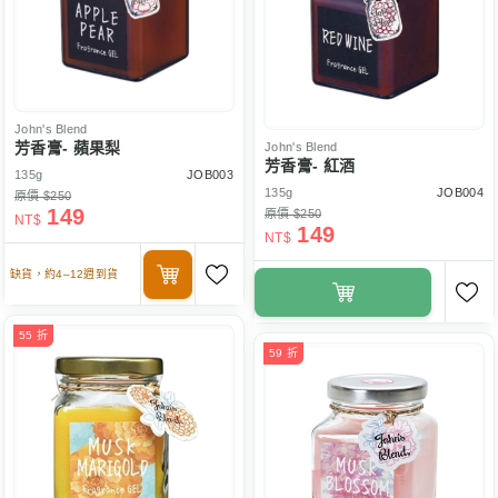
John's Blend
芳香膏- 蘋果梨
John's Blend
芳香膏- 紅酒
135g
JOB003
135g
JOB004
原價 $250
149
原價 $250
NT$
149
NT$
缺貨，約4–12週到貨
55 折
59 折