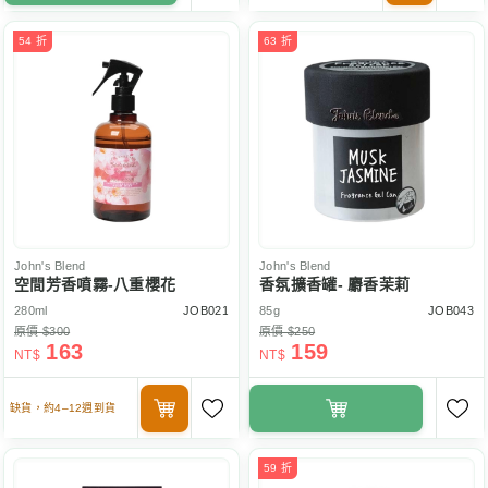
54 折
63 折
John's Blend
John's Blend
空間芳香噴霧-八重櫻花
香氛擴香罐- 麝香茉莉
280ml
JOB021
85g
JOB043
原價 $300
原價 $250
163
159
NT$
NT$
缺貨，約4–12週到貨
59 折