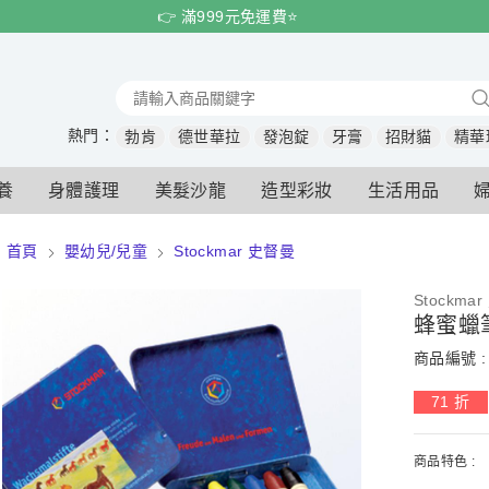
👉 滿999元免運費⭐️
熱門：
勃肯
德世華拉
發泡錠
牙膏
招財貓
精華
養
身體護理
美髮沙龍
造型彩妝
生活用品
首頁
嬰幼兒/兒童
Stockmar 史督曼
Stockma
蜂蜜蠟
商品編號 : 
71 折
商品特色 :