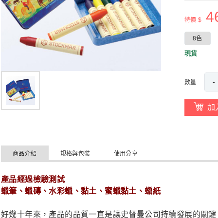
4
特價 $
8色
現貨
-
數量
加
商品介紹
規格與包裝
使用分享
產品經過檢驗測試
蠟筆、蠟磚、水彩蠟、黏土、蜜蠟黏土、蠟紙
好幾十年來，產品的品質一直是讓史督曼公司持續發展的關鍵