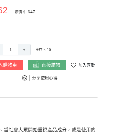
62
647
原價 $
1
+
庫存 < 10
入購物車
直接結帳
加入喜愛
分享使用心得
。當社會大眾開始重視產品成分，或是使用的