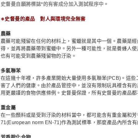
史督曼自願將標誌*的有害成分加入測試程序中。
※史督曼的產品 對人與環境完全無害
農藥
農藥可能殘留在任何的材料上，蜜蠟就是其中一個。農藥是經
得，並再將農藥帶到蜜蠟中。另外一種可能性，就是養蜂人使
也有可能受到農藥殘留物的汙染。
多氯聯苯
在這幾十年裡，許多產業開始大量使用多氯聯苯(PCB)。這
害了人們的健康。由於產品管控中，並沒有限制玩具裡含有的
用更嚴謹的食物供應條例。史督曼保證，所有史督曼的產品都
重金屬
在一些顏料或是受到汙染的材料當中，都可能含有重金屬和芳
71(European norm EN-71)作為測試標準，那麼產
芳香胺化合物