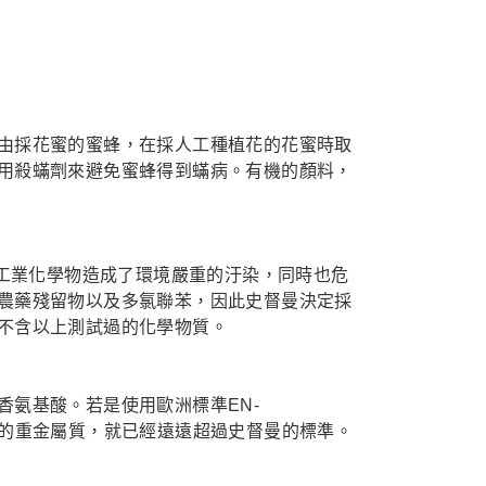
由採花蜜的蜜蜂，在採人工種植花的花蜜時取
用殺蟎劑來避免蜜蜂得到蟎病。有機的顏料，
些工業化學物造成了環境嚴重的汙染，同時也危
農藥殘留物以及多氯聯苯，因此史督曼決定採
不含以上測試過的化學物質。
香氨基酸。若是使用歐洲標準EN-
品內所含有的重金屬質，就已經遠遠超過史督曼的標準。