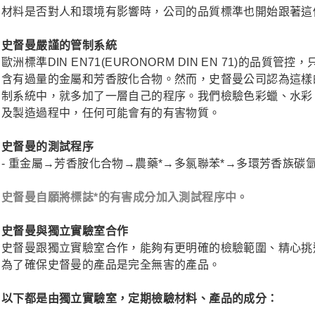
材料是否對人和環境有影響時，公司的品質標準也開始跟著這
史督曼嚴謹的管制系統
歐洲標準DIN EN71(EURONORM DIN EN 71)的
含有過量的金屬和芳香胺化合物。然而，史督曼公司認為這樣
制系統中，就多加了一層自己的程序。我們檢驗色彩蠟、水彩
及製造過程中，任何可能會有的有害物質。
史督曼的測試程序
- 重金屬→芳香胺化合物→農藥*→多氯聯苯*→多環芳香族碳氫
史督曼自願將標誌*的有害成分加入測試程序中。
史督曼與獨立實驗室合作
史督曼跟獨立實驗室合作，能夠有更明確的檢驗範圍、精心挑
為了確保史督曼的產品是完全無害的產品。
以下都是由獨立實驗室，定期檢驗材料、產品的成分：