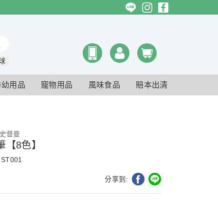
球
婦幼用品
寵物用品
風味食品
賠本出清
r 史督曼
筆【8色】
ST001
分享到: