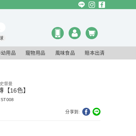
球
婦幼用品
寵物用品
風味食品
賠本出清
r 史督曼
磚【16色】
ST008
分享到: