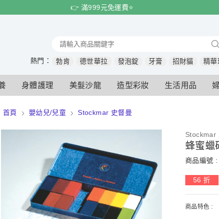
👉 滿999元免運費⭐️
熱門：
勃肯
德世華拉
發泡錠
牙膏
招財貓
精華
養
身體護理
美髮沙龍
造型彩妝
生活用品
首頁
嬰幼兒/兒童
Stockmar 史督曼
Stockma
蜂蜜蠟
商品編號 : 
56 折
商品特色 :