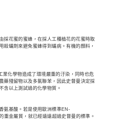
由採花蜜的蜜蜂，在採人工種植花的花蜜時取
用殺蟎劑來避免蜜蜂得到蟎病。有機的顏料，
些工業化學物造成了環境嚴重的汙染，同時也危
農藥殘留物以及多氯聯苯，因此史督曼決定採
不含以上測試過的化學物質。
香氨基酸。若是使用歐洲標準EN-
品內所含有的重金屬質，就已經遠遠超過史督曼的標準。