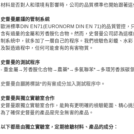
材料是否對人和環境有影響時，公司的品質標準也開始跟著這
史督曼嚴謹的管制系統
歐洲標準DIN EN71(EURONORM DIN EN 71)的
含有過量的金屬和芳香胺化合物。然而，史督曼公司認為這樣
制系統中，就多加了一層自己的程序。我們檢驗色彩蠟、水彩
及製造過程中，任何可能會有的有害物質。
史督曼的測試程序
- 重金屬→芳香胺化合物→農藥*→多氯聯苯*→多環芳香族碳氫
史督曼自願將標誌*的有害成分加入測試程序中。
史督曼與獨立實驗室合作
史督曼跟獨立實驗室合作，能夠有更明確的檢驗範圍、精心挑
為了確保史督曼的產品是完全無害的產品。
以下都是由獨立實驗室，定期檢驗材料、產品的成分：