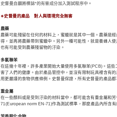
史督曼自願將標誌*的有害成分加入測試程序中。
※史督曼的產品 對人與環境完全無害
農藥
農藥可能殘留在任何的材料上，蜜蠟就是其中一個。農藥是經
得，並再將農藥帶到蜜蠟中。另外一種可能性，就是養蜂人使
也有可能受到農藥殘留物的汙染。
多氯聯苯
在這幾十年裡，許多產業開始大量使用多氯聯苯(PCB)。這
害了人們的健康。由於產品管控中，並沒有限制玩具裡含有的
用更嚴謹的食物供應條例。史督曼保證，所有史督曼的產品都
重金屬
在一些顏料或是受到汙染的材料當中，都可能含有重金屬和芳
71(European norm EN-71)作為測試標準，那麼產
芳香胺化合物