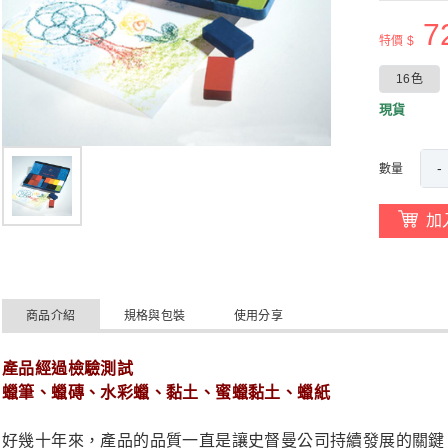
7
特價 $
16色
現貨
-
數量
加
商品介紹
規格與包裝
使用分享
產品經過檢驗測試
蠟筆、蠟磚、水彩蠟、黏土、蜜蠟黏土、蠟紙
好幾十年來，產品的品質一直是讓史督曼公司持續發展的關鍵