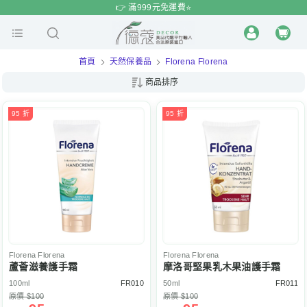
$
$
限時
特賣
👉 滿999元免運費⭐️
首頁
天然保養品
Florena Florena
商品排序
95 折
95 折
Florena
Florena
Florena
Florena
蘆薈滋養護手霜
摩洛哥堅果乳木果油護手霜
100ml
FR010
50ml
FR011
原價 $100
原價 $100