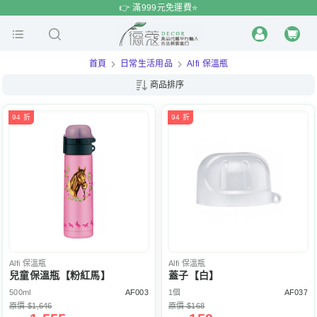
$
$
限時
特賣
👉 滿999元免運費⭐️
首頁
日常生活用品
Alfi 保溫瓶
商品排序
94 折
94 折
Alfi
保溫瓶
Alfi
保溫瓶
兒童保溫瓶【粉紅馬】
蓋子【白】
500ml
AF003
1個
AF037
原價 $1,646
原價 $168