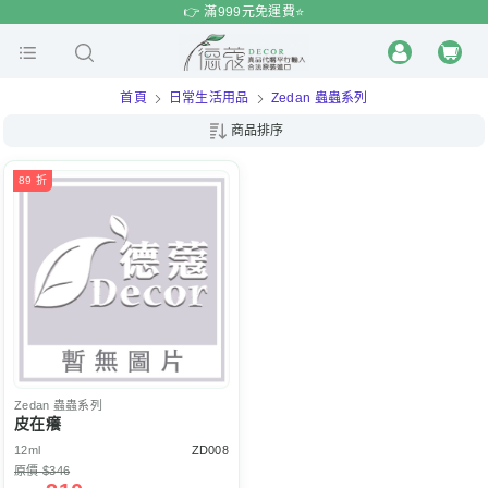
$
$
限時
特賣
👉 滿999元免運費⭐️
首頁
日常生活用品
Zedan 蟲蟲系列
商品排序
89 折
Zedan
蟲蟲系列
皮在癢
12ml
ZD008
原價 $346