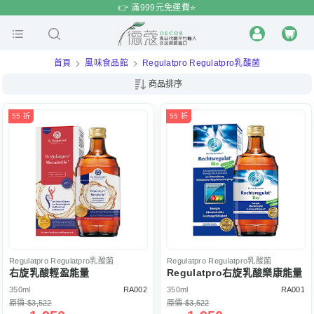
$
$
限時
特賣
👉 滿999元免運費⭐️
首頁
風味食品館
Regulatpro Regulatpro乳酸菌
商品排序
55 折
55 折
Regulatpro
Regulatpro乳酸菌
Regulatpro
Regulatpro乳酸菌
右旋乳酸輕盈能量
Regulatpro右旋乳酸樂康能量
350ml
RA002
350ml
RA001
原價 $3,522
原價 $3,522