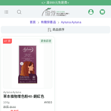
$
$
限時
特賣
👉 滿999元免運費⭐️
首頁
有機保養品
Ayluna Ayluna
商品排序
47 折
素食認證
Ayluna
Ayluna
草本植物增色粉40-銅紅色
100g
AY003
原價 $560