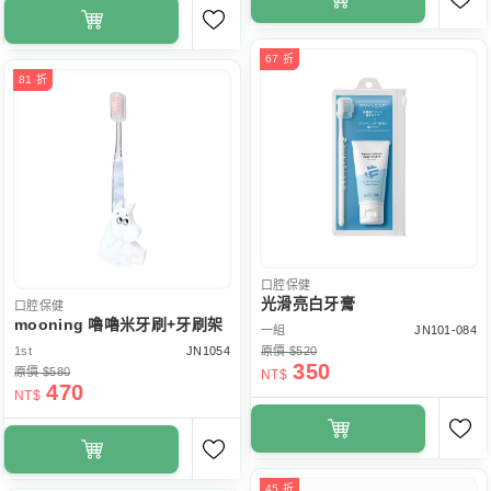
67 折
81 折
口腔保健
光滑亮白牙膏
口腔保健
mooning 嚕嚕米牙刷+牙刷架
一組
JN101-084
1st
JN1054
原價 $520
350
原價 $580
NT$
470
NT$
45 折