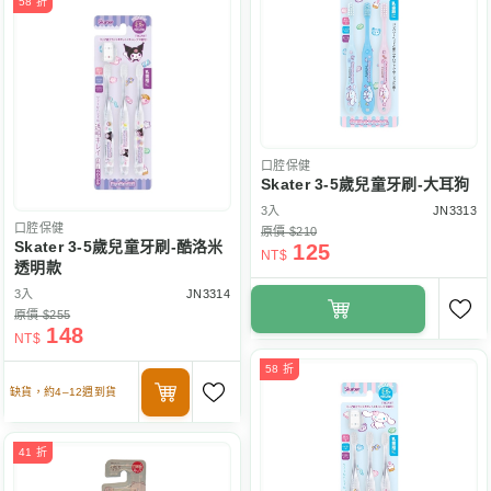
58 折
口腔保健
Skater 3-5歲兒童牙刷-大耳狗
3入
JN3313
口腔保健
原價 $210
Skater 3-5歲兒童牙刷-酷洛米
125
NT$
透明款
3入
JN3314
原價 $255
148
NT$
58 折
缺貨，約4–12週到貨
41 折