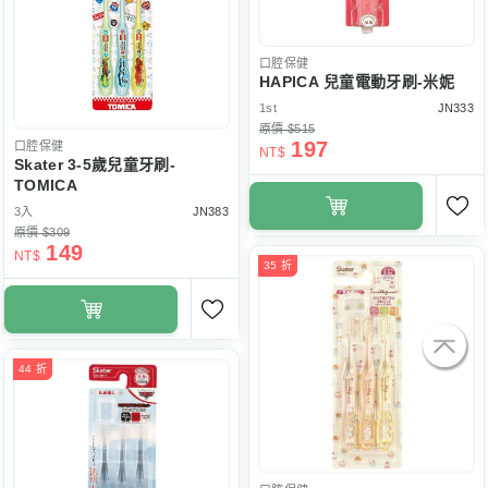
口腔保健
HAPICA 兒童電動牙刷-米妮
1st
JN333
原價 $515
197
口腔保健
NT$
Skater 3-5歲兒童牙刷-
TOMICA
3入
JN383
原價 $309
149
NT$
35 折
44 折