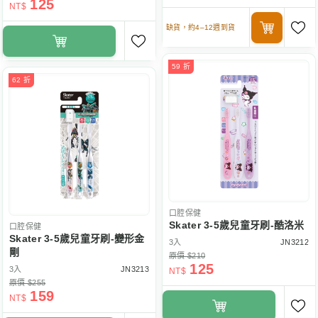
125
NT$
缺貨，約4–12週到貨
59 折
62 折
口腔保健
Skater 3-5歲兒童牙刷-酷洛米
口腔保健
Skater 3-5歲兒童牙刷-變形金
3入
JN3212
剛
原價 $210
125
3入
JN3213
NT$
原價 $255
159
NT$