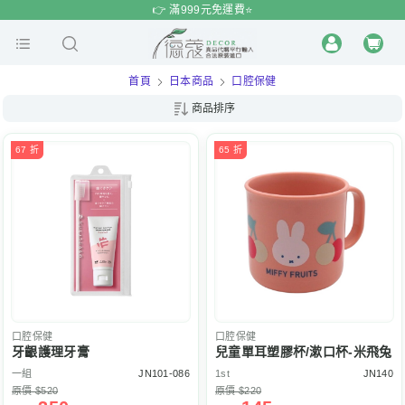
$
$
限時
特賣
👉 滿999元免運費⭐️
首頁
日本商品
口腔保健
商品排序
67 折
65 折
口腔保健
口腔保健
牙齦護理牙膏
兒童單耳塑膠杯/漱口杯-米飛兔
一組
JN101-086
1st
JN140
原價 $520
原價 $220