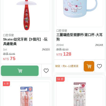
口腔保健
三麗鷗造型塑膠杯/漱口杯-大耳
口腔保健
Skater幼兒牙刷【9個月】-玩
狗
具總動員
200ml
JN148
1st
JN320
原價 $210
128
原價 $185
NT$
75
NT$
缺貨，約4–12週到貨
58 折
6 折