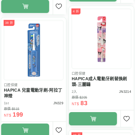
4 折
38 折
口腔保健
HAPICA成人電動牙刷替換刷
頭-三麗鷗
口腔保健
HAPICA 兒童電動牙刷-阿拉丁
2入
JN3214
神燈
原價 $205
83
1st
JN329
NT$
原價 $515
199
NT$