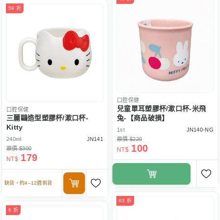
59 折
口腔保健
兒童單耳塑膠杯/漱口杯-米飛
口腔保健
三麗鷗造型塑膠杯/漱口杯-
兔-【商品破損】
Kitty
1st
JN140-NG
240ml
JN141
原價 $220
100
原價 $300
NT$
179
NT$
缺貨，約4–12週到貨
63 折
6 折