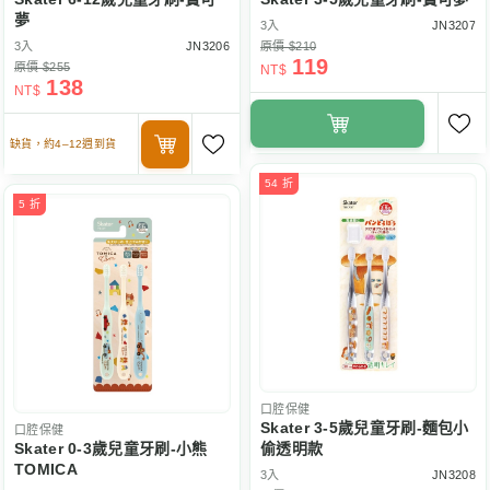
夢
3入
JN3207
3入
JN3206
原價 $210
119
原價 $255
NT$
138
NT$
缺貨，約4–12週到貨
54 折
5 折
口腔保健
Skater 3-5歲兒童牙刷-麵包小
口腔保健
Skater 0-3歲兒童牙刷-小熊
偷透明款
TOMICA
3入
JN3208