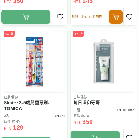
350
145
NT$
NT$
缺貨，約4–12週到貨
51 折
67 折
口腔保健
口腔保健
Skater 3-5歲兒童牙刷-
每日溫和牙膏
TOMICA
一組
JN101-082
3入
JN398
原價 $520
350
原價 $249
NT$
129
NT$