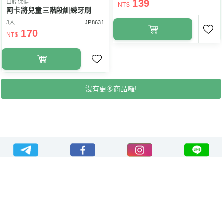
139
口腔保健
NT$
阿卡將兒童三階段訓練牙刷
3入
JP8631
170
NT$
沒有更多商品囉!
關於德蔻
購物說明
會員服務
本公司(德蔻)保留接單與否的權利 / 法律顧問: 憲騰法律事務所
德蔻天然有機產品有限公司 統一編號 70429630
本公司販賣商品為真品平行輸入，未擁有任何商標