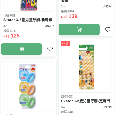
公主
3入
JN394
原價 $309
139
口腔保健
NT$
Skater 3-5歲兒童牙刷-新幹線
3入
JN397
原價 $249
125
NT$
44 折
口腔保健
Skater 3-5歲兒童牙刷-芝麻街
3入
JN399
原價 $309