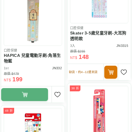
口腔保健
Skater 3-5歲兒童牙刷-大耳狗
透明款
3入
JN3315
口腔保健
原價 $255
HAPICA 兒童電動牙刷-角落生
148
NT$
物藍
1st
JN332
缺貨，約4–12週到貨
原價 $479
199
NT$
38 折
48 折