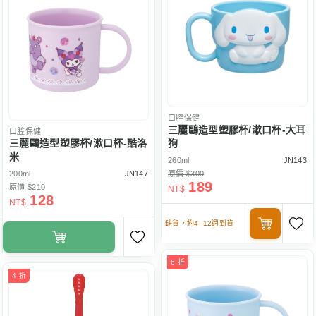
口腔保健
三麗鷗造型塑膠杯/漱口杯-大耳
口腔保健
三麗鷗造型塑膠杯/漱口杯-酷洛
狗
米
260ml
JN143
200ml
JN147
原價 $300
189
原價 $210
NT$
128
NT$
缺貨，約4–12週到貨
6 折
4 折