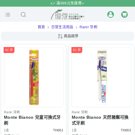
$
$
限時
特賣
👉 滿999元免運費⭐️
首頁
日常生活用品
Ranir 牙刷
商品排序
92 折
92 折
Ranir
牙刷
Ranir
牙刷
Monte Bianco 兒童可換式牙
Monte Bianco 天然豬鬃可換
刷
式牙刷
1支
TH001
1支
TH002