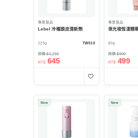
專業髮品
專業髮品
Lebel 冷橘頭皮清新劑
亟光梭恆漾精
225g
TW010
80g
原價 $1,250
原價 $900
645
499
NT$
NT$
New
New