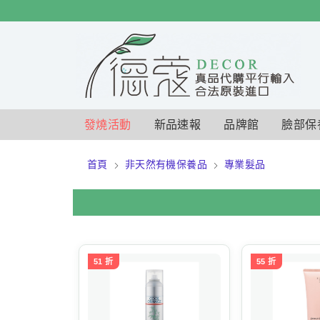
$
$
限時
特賣
發燒活動
新品速報
品牌館
臉部保
首頁
非天然有機保養品
專業髮品
51 折
55 折