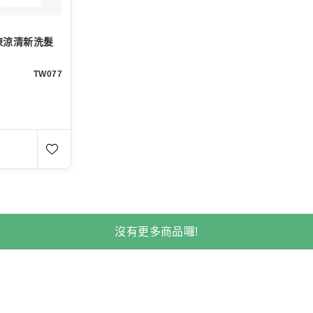
涼涼凍涼清新洗髮
TW077
沒有更多商品囉!