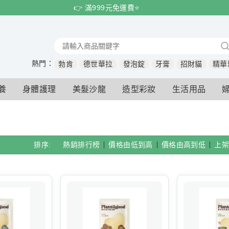
👉 滿999元免運費⭐️
熱門：
勃肯
德世華拉
發泡錠
牙膏
招財貓
精華
養
身體護理
美髮沙龍
造型彩妝
生活用品
排序:
熱銷排行榜
價格由低到高
價格由高到低
上架