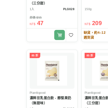
（三分甜）
1入
PLG028
150g
原價 $55
47
209
NT$
NT$
缺貨，約4–12
週到貨
85 折
85 折
Plantiigood
Plantiigood
濃粹豆乳蛋白飲 - 醇堅果奶
濃粹豆乳蛋白飲
（無甜味）
（三分甜）