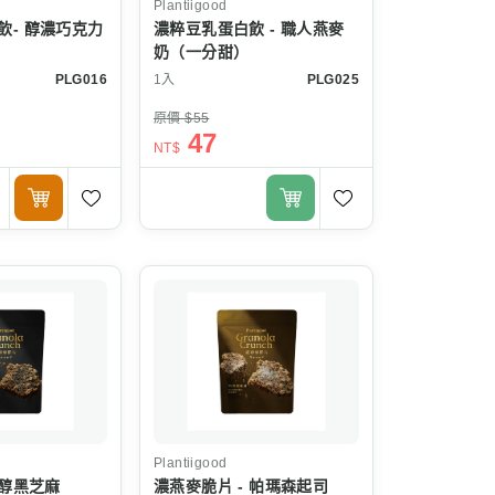
Plantiigood
飲- 醇濃巧克力
濃粹豆乳蛋白飲 - 職人燕麥
奶（一分甜）
PLG016
1入
PLG025
原價 $55
47
NT$
Plantiigood
 醇黑芝麻
濃燕麥脆片 - 帕瑪森起司