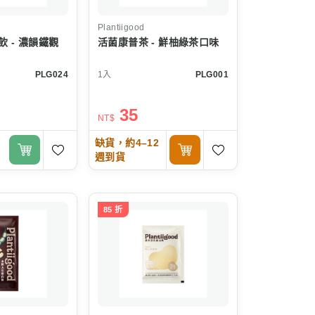
Plantiigood
 - 濃韻鐵觀
活菌康普茶 - 鮮柚綠茶口味
PLG024
1入
PLG001
35
NT$
缺貨，約4–12
週到貨
85 折