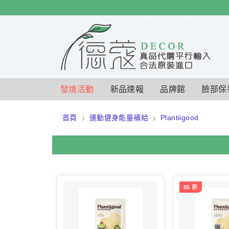
$
$
限時
特賣
發燒活動
新品速報
品牌館
臉部保
首頁
運動健身能量補給
Plantiigood
85 折