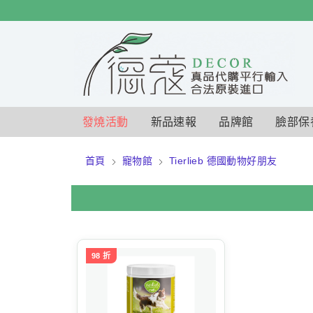
$
$
限時
特賣
發燒活動
新品速報
品牌館
臉部保
首頁
寵物館
Tierlieb 德國動物好朋友
98 折