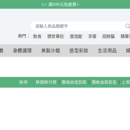
👉 滿999元免運費⭐️
熱門：
勃肯
德世華拉
發泡錠
牙膏
招財貓
精華
養
身體護理
美髮沙龍
造型彩妝
生活用品
排序:
熱銷排行榜
價格由低到高
價格由高到低
上架