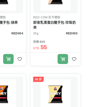
聰勁
RED COW
紅牛聰勁
隨手包-抹茶
即溶乳清蛋白隨手包-珍珠奶
茶
RED004
35g
RED005
原價 $65
55
NT$
84 折