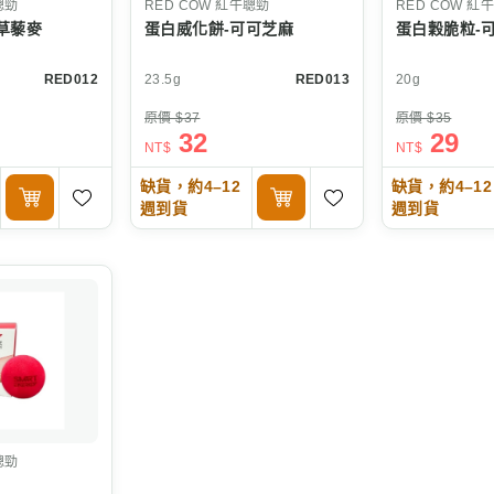
聰勁
RED COW
紅牛聰勁
RED COW
紅牛
草藜麥
蛋白威化餅-可可芝麻
蛋白穀脆粒-
RED012
23.5g
RED013
20g
原價 $37
原價 $35
32
29
NT$
NT$
缺貨，約4–12
缺貨，約4–12
週到貨
週到貨
聰勁