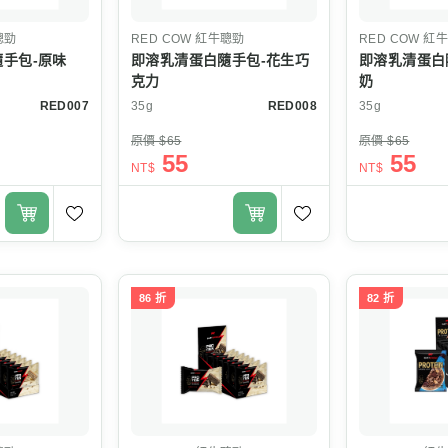
聰勁
RED COW
紅牛聰勁
RED COW
紅牛
手包-原味
即溶乳清蛋白隨手包-花生巧
即溶乳清蛋白
克力
奶
RED007
35g
RED008
35g
原價 $65
原價 $65
55
55
NT$
NT$
86 折
82 折