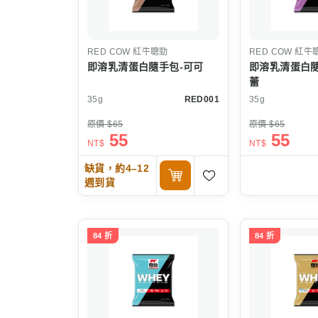
RED COW
紅牛聰勁
RED COW
紅牛
即溶乳清蛋白隨手包-可可
即溶乳清蛋白隨
蕾
35g
RED001
35g
原價 $65
原價 $65
55
55
NT$
NT$
缺貨，約4–12
週到貨
84 折
84 折