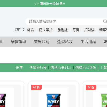
👉 滿999元免運費⭐️
熱門：
勃肯
德世華拉
發泡錠
牙膏
招財貓
精華
養
身體護理
美髮沙龍
造型彩妝
生活用品
排序:
熱銷排行榜
價格由低到高
價格由高到低
上架
84 折
84 折