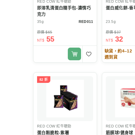
RED COW
紅牛聰勁
RED COW
紅牛
即溶乳清蛋白隨手包-濃情巧
蛋白威化餅-香
克力
35g
RED011
23.5g
原價 $65
原價 $37
55
32
NT$
NT$
缺貨，約4–12
週到貨
82 折
RED COW
紅牛聰勁
RED COW
紅牛
蛋白穀脆粒-紫薯
筋膜球/健身球