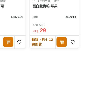
聰勁
RED COW
紅牛聰勁
可可
蛋白穀脆粒-莓果
RED014
20g
RED015
原價 $35
29
NT$
缺貨，約4–12
週到貨