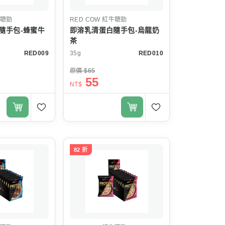
聰勁
RED COW
紅牛聰勁
隨手包-蜂蜜牛
即溶乳清蛋白隨手包-烏龍奶
茶
RED009
35g
RED010
原價 $65
55
NT$
82 折