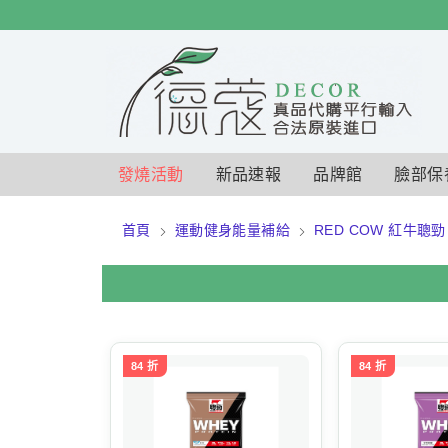
$
$
限時
特賣
發燒活動
新品速報
品牌館
臉部保
首頁
運動健身能量補給
RED COW 紅牛聰勁
84 折
84 折