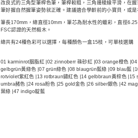
改良式的三角型筆桿色筆，筆桿較粗，三角邊稜線平滑，在握
筆好握自然握筆姿勢就正確。建議適合學齡前的小寶貝，或是
筆長170mm，總直徑10mm，筆芯為耐水性的蠟彩，直徑6.
FSC認證的天然椴木。
總共有24種色彩可以選擇，每種顏色一盒15枝，可單枝選購
01 karminrot胭脂紅 |02 zinnoberr 硃砂紅 |03 orange橙色 |04
gelbgrün黃綠色 |07 grün綠色 |08 blaugrün藍綠 |09 blau藍 |1
rotviolet紫紅色 |13 rotbraun鏽紅色 |14 gelbbraun黃棕色 |15
umbra赭色 |24 rosa粉色 |25 gold金色 |26 silber銀色 |42 ma
葉綠 |47 indigo靛藍