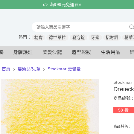
👉 滿999元免運費⭐️
熱門：
勃肯
德世華拉
發泡錠
牙膏
招財貓
精華
養
身體護理
美髮沙龍
造型彩妝
生活用品
首頁
嬰幼兒/兒童
Stockmar 史督曼
Stockma
Dreie
商品編號 : 
58 折
商品特色 :