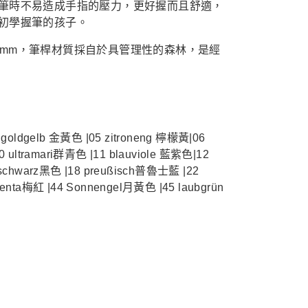
筆時不易造成手指的壓力，更好握而且舒適，
初學握筆的孩子。
25mm，筆桿材質採自於具管理性的森林，是經
 goldgelb 金黃色 |05 zitroneng 檸檬黃|06
0 ultramari群青色 |11 blauviole 藍紫色|12
 schwarz黑色 |18 preußisch普魯士藍 |22
genta梅紅 |44 Sonnengel月黃色 |45 laubgrün