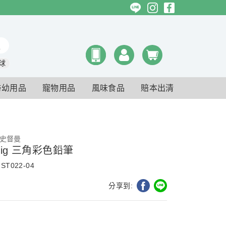
球
婦幼用品
寵物用品
風味食品
賠本出清
r 史督曼
ckig 三角彩色鉛筆
ST022-04
分享到: