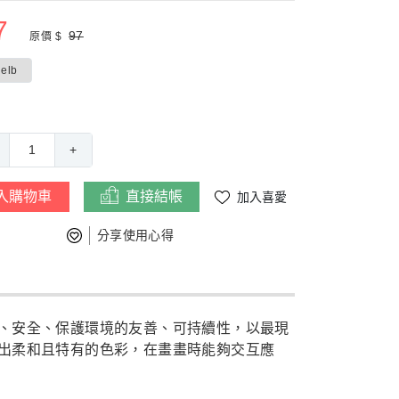
7
97
原價 $
elb
1
+
入購物車
直接結帳
加入喜愛
分享使用心得
、安全、保護環境的友善、可持續性，以最現
出柔和且特有的色彩，在畫畫時能夠交互應