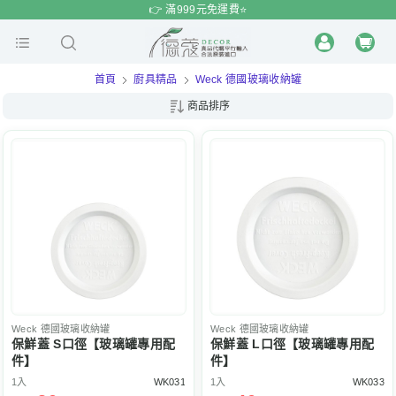
$
$
限時
特賣
👉 滿999元免運費⭐️
首頁
廚具精品
Weck 德國玻璃收納罐
商品排序
Weck
德國玻璃收納罐
Weck
德國玻璃收納罐
保鮮蓋 S口徑【玻璃罐專用配
保鮮蓋 L口徑【玻璃罐專用配
件】
件】
1入
WK031
1入
WK033