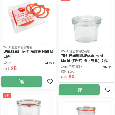
Weck
德國玻璃收納罐
玻璃罐專用配件-橡膠密封圈 M
Weck
德國玻璃收納罐
756 玻璃罐附玻璃蓋 mini
口徑
Mold (無密封圈、夾扣)【即將
1入(M)
WK028
停售】
35ml(無密封圈、夾扣)
WK044
25
NT$
原價 $109
80
NT$
8 折