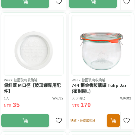
Weck
德國玻璃收納罐
Weck
德國玻璃收納罐
保鮮蓋 M口徑【玻璃罐專用配
744 鬱金香玻璃罐 Tulip Jar
件】
(密封圈L)
1入
WK032
580ml(L)
WK002
35
170
NT$
NT$
缺貨，待德國出貨