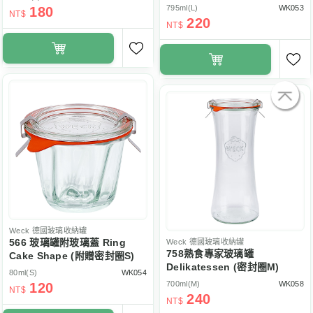
795ml(L)
WK053
180
NT$
220
NT$
Weck
德國玻璃收納罐
566 玻璃罐附玻璃蓋 Ring
Weck
德國玻璃收納罐
758熟食專家玻璃罐
Cake Shape (附贈密封圈S)
Delikatessen (密封圈M)
80ml(S)
WK054
700ml(M)
WK058
120
NT$
240
NT$