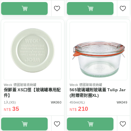
Weck
德國玻璃收納罐
Weck
德國玻璃收納罐
保鮮蓋 XS口徑【玻璃罐專用配
565玻璃罐附玻璃蓋 Tulip Jar
件】
(附贈密封圈XL)
1入(XS)
WK060
450ml(XL)
WK049
35
210
NT$
NT$