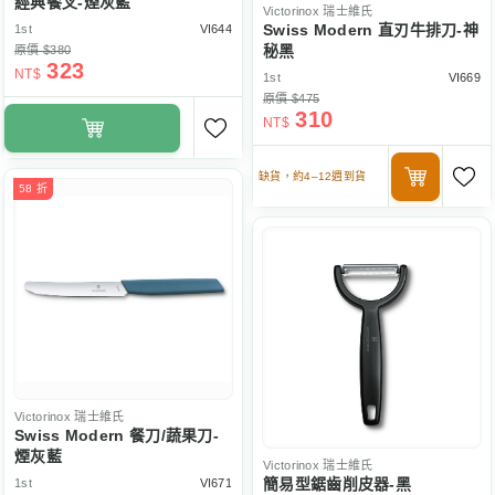
經典餐叉-煙灰藍
Victorinox
瑞士維氏
Swiss Modern 直刃牛排刀-神
1st
VI644
秘黑
原價 $380
323
NT$
1st
VI669
原價 $475
310
NT$
缺貨，約4–12週到貨
58 折
Victorinox
瑞士維氏
Swiss Modern 餐刀/蔬果刀-
煙灰藍
Victorinox
瑞士維氏
簡易型鋸齒削皮器-黑
1st
VI671