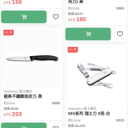
150
用刀)-黃
NT$
約22cm
VI606
原價 $340
160
NT$
65 折
63 折
Victorinox
瑞士維氏
經典不鏽鋼削皮刀-黑
約10cm
VI688
原價 $309
Victorinox
瑞士維氏
203
580系列 瑞士刀 8用-白
NT$
約6.5cm
VI535
原價 $1,500