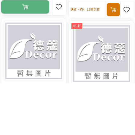
缺貨，約4–12週到貨
86 折
Victorinox
瑞士維氏
Victorinox
瑞士維氏
簡易型鋸齒削皮器-綠
經典不鏽鋼削皮刀-橘
1st
VI726
約19cm
VI614
260
NT$
原價 $259
225
NT$