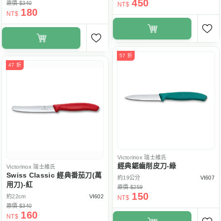
450
原價 $340
NT$
180
NT$
57 折
47 折
Victorinox
瑞士維氏
經典鋸齒削皮刀-綠
Victorinox
瑞士維氏
Swiss Classic 經典番茄刀(萬
約19公分
VI607
用刀)-紅
原價 $259
150
約22cm
VI602
NT$
原價 $340
160
NT$