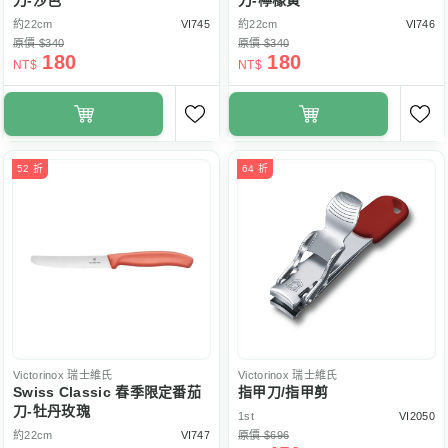
刀-沙色
刀-檸檬黃
約22cm
VI745
約22cm
VI746
原價 $340
原價 $340
180
180
NT$
NT$
52 折
64 折
Victorinox
瑞士維氏
Victorinox
瑞士維氏
Swiss Classic 春季限定番茄
指甲刀/指甲剪
刀-牡丹玫瑰
1st
VI2050
約22cm
VI747
原價 $696