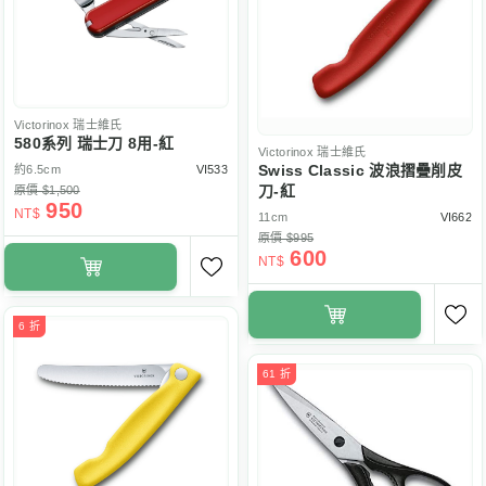
Victorinox
瑞士維氏
580系列 瑞士刀 8用-紅
Victorinox
瑞士維氏
Swiss Classic 波浪摺疊削皮
約6.5cm
VI533
刀-紅
原價 $1,500
950
NT$
11cm
VI662
原價 $995
600
NT$
6 折
61 折