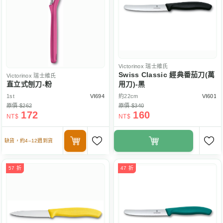
Victorinox
瑞士維氏
Swiss Classic 經典番茄刀(萬
Victorinox
瑞士維氏
直立式刨刀-粉
用刀)-黑
1st
VI694
約22cm
VI601
原價 $262
原價 $340
172
160
NT$
NT$
缺貨，約4–12週到貨
57 折
47 折