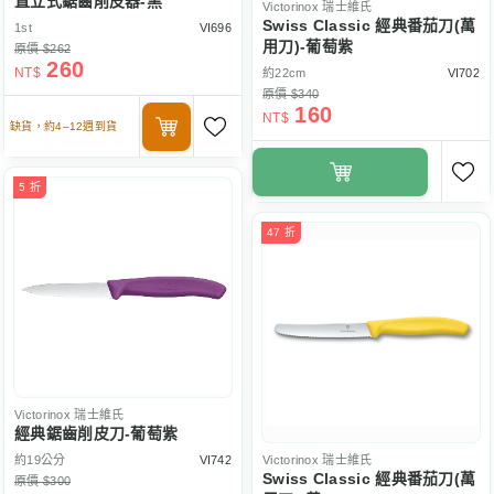
直立式鋸齒削皮器-黑
Victorinox
瑞士維氏
Swiss Classic 經典番茄刀(萬
1st
VI696
用刀)-葡萄紫
原價 $262
260
NT$
約22cm
VI702
原價 $340
160
NT$
缺貨，約4–12週到貨
5 折
47 折
Victorinox
瑞士維氏
經典鋸齒削皮刀-葡萄紫
約19公分
VI742
Victorinox
瑞士維氏
Swiss Classic 經典番茄刀(萬
原價 $300