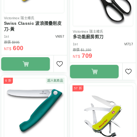
Victorinox
瑞士維氏
Swiss Classic 波浪摺疊削皮
刀-黃
Victorinox
瑞士維氏
多功能廚房剪刀
1st
VI657
原價 $995
1st
VI717
600
NT$
原價 $1,150
709
NT$
6 折
超人氣商品
57 折