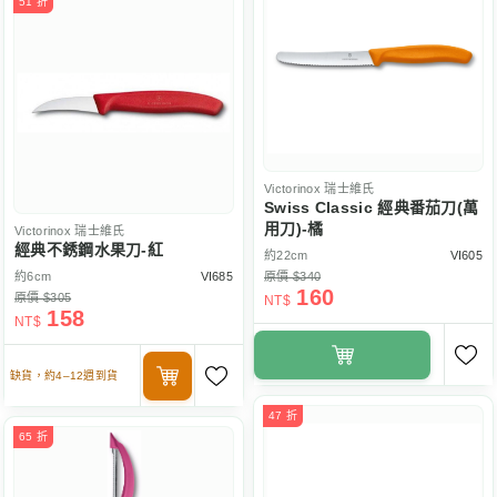
51 折
Victorinox
瑞士維氏
Swiss Classic 經典番茄刀(萬
用刀)-橘
Victorinox
瑞士維氏
經典不銹鋼水果刀-紅
約22cm
VI605
約6cm
VI685
原價 $340
160
原價 $305
NT$
158
NT$
缺貨，約4–12週到貨
47 折
65 折