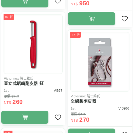
950
NT$
99 折
85 折
Victorinox
瑞士維氏
直立式鋸齒削皮器-紅
1st
VI697
原價 $262
Victorinox
瑞士維氏
260
全鋁製削皮器
NT$
1st
VI0900
原價 $315
270
NT$