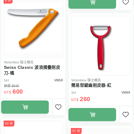
6 折
Victorinox
瑞士維氏
Swiss Classic 波浪摺疊削皮
刀-橘
1st
VI658
Victorinox
瑞士維氏
簡易型鋸齒削皮器-紅
原價 $995
600
NT$
1st
VI698
260
NT$
63 折
57 折