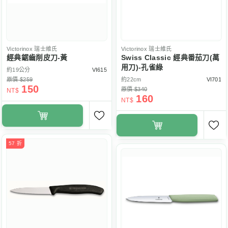
Victorinox
瑞士維氏
Victorinox
瑞士維氏
經典鋸齒削皮刀-黃
Swiss Classic 經典番茄刀(萬
用刀)-孔雀綠
約19公分
VI615
原價 $259
約22cm
VI701
150
原價 $340
NT$
160
NT$
57 折