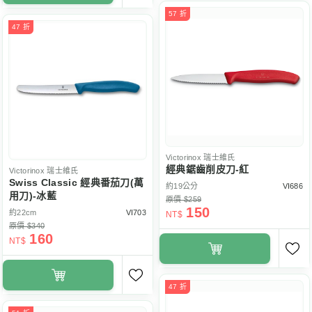
57 折
47 折
Victorinox
瑞士維氏
經典鋸齒削皮刀-紅
Victorinox
瑞士維氏
Swiss Classic 經典番茄刀(萬
約19公分
VI686
用刀)-冰藍
原價 $259
150
約22cm
VI703
NT$
原價 $340
160
NT$
47 折