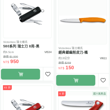
Victorinox
瑞士維氏
580系列 瑞士刀 8用-黑
Victorinox
瑞士維氏
經典鋸齒削皮刀-橘
約6.5cm
VI534
原價 $1,500
約19公分
VI611
950
NT$
原價 $259
150
NT$
63 折
6 折
超人氣商品